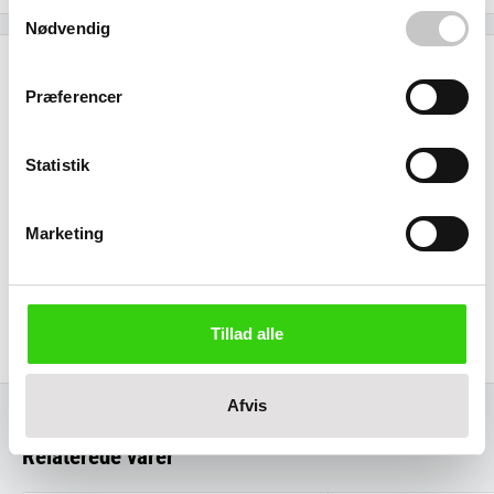
Samtykkevalg
Nødvendig
Specifikationer
Præferencer
Godkendt til fødevarer
Statistik
Størrelse (L x b x h):
Marketing
Ydre:
870 x 600 x 790 mm
Materiale
Polyethylen
Tillad alle
Afvis
Relaterede varer