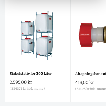
Stabelstativ for 300 Liter
Aftapningshane a
Salgspris
2.595,00 kr
Salgspris
413,00 kr
(
3.243,75 kr
inkl. moms )
(
516,25 kr
inkl. moms