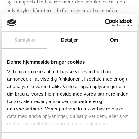
og transport af fødevarer, mens den kemikalieresistente
polyethylen håndterer de fleste syrer og baser uden
problemer. Graf Serie 50 er kendt for sin kraftige udførelse
og robust konstruktion, der lever op til kravene i
krævende industrimiljøer. Uanset om du skal opbevare
Samtykke
Detaljer
Om
fødevarer, kemikalier eller landbrugsprodukter, leverer
dette fad den pålidelige kvalitet, du kan stole på.
Denne hjemmeside bruger cookies
Leveringsomfang:
Vi bruger cookies til at tilpasse vores indhold og
annoncer, til at vise dig funktioner til sociale medier og til
Oval plasttønde
at analysere vores trafik. Vi deler også oplysninger om
2-delt skruelåg med tætning
din brug af vores hjemmeside med vores partnere inden
2 bæregreb (bæreevne pr. greb 30 kg)
for sociale medier, annonceringspartnere og
analysepartnere. Vores partnere kan kombinere disse
Udløbsstuds Ø 34 mm
data med andre oplysninger, du har givet dem, eller som
2 lukkekapper med tætning
de har indsamlet fra din brug af deres tjenester.
Se stregtegning: