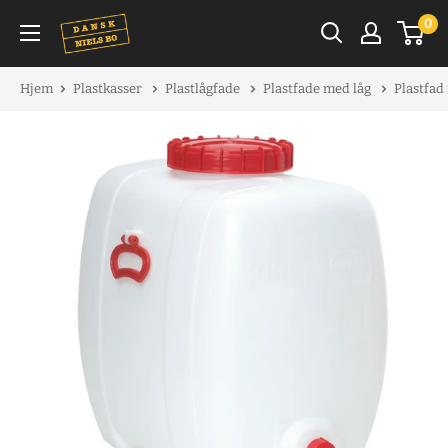
Spring
0
til
indhold
Hjem
Plastkasser
Plastlågfade
Plastfade med låg
Plastfad 