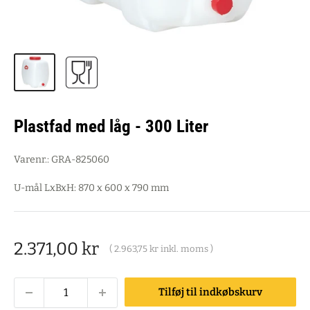
Plastfad med låg - 300 Liter
Varenr.:
GRA-825060
U-mål LxBxH: 870 x 600 x 790 mm
Salgspris
2.371,00 kr
(
2.963,75 kr
inkl. moms )
Tilføj til indkøbskurv