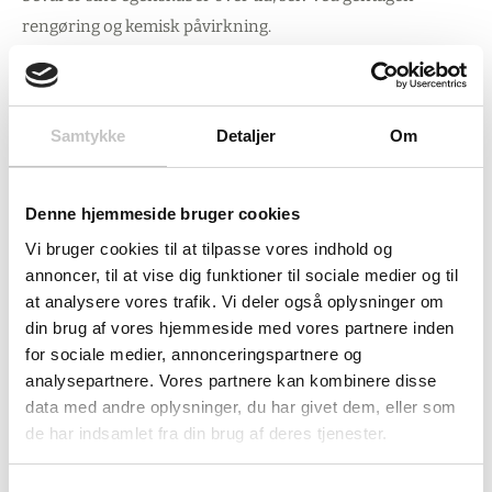
rengøring og kemisk påvirkning.
De standardiserede mål passer perfekt ind i eksisterende
opbevaringssystemer, mens den robuste konstruktion
Samtykke
Detaljer
Om
reducerer behovet for hyppig udskiftning. Kombinationen
af fødevaregodkendelse og kemisk resistens gør ét fad
anvendeligt til mange forskellige opgaver, hvilket forenkler
Denne hjemmeside bruger cookies
både indkøb og lagerhold.
Vi bruger cookies til at tilpasse vores indhold og
annoncer, til at vise dig funktioner til sociale medier og til
Rund plasttønde
at analysere vores trafik. Vi deler også oplysninger om
2-delt skruelåg med tætning
din brug af vores hjemmeside med vores partnere inden
Bærehåndtag
for sociale medier, annonceringspartnere og
Udløbsstuds Ø 34 mm
analysepartnere. Vores partnere kan kombinere disse
2 lukkekapper med tætning
data med andre oplysninger, du har givet dem, eller som
de har indsamlet fra din brug af deres tjenester.
Se stregtegning: