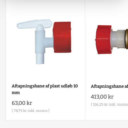
Aftapningshane af plast udløb 10
Aftapningshane a
mm
Salgspris
413,00 kr
Salgspris
63,00 kr
(
516,25 kr
inkl. moms
(
78,75 kr
inkl. moms )