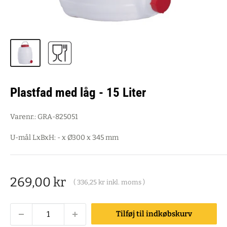
Plastfad med låg - 15 Liter
Varenr.:
GRA-825051
U-mål LxBxH: - x Ø300 x 345 mm
Salgspris
269,00 kr
(
336,25 kr
inkl. moms )
Tilføj til indkøbskurv