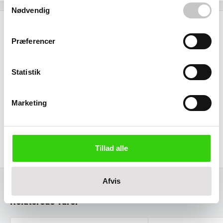
Samtykkevalg
Nødvendig
Specifikationer
Præferencer
Godkendt til fødevarer
Statistik
Størrelse (L x b x h):
Ydre:
x 300 x 345 mm
Marketing
Materiale
Polyethylen
Tillad alle
Afvis
Relaterede varer