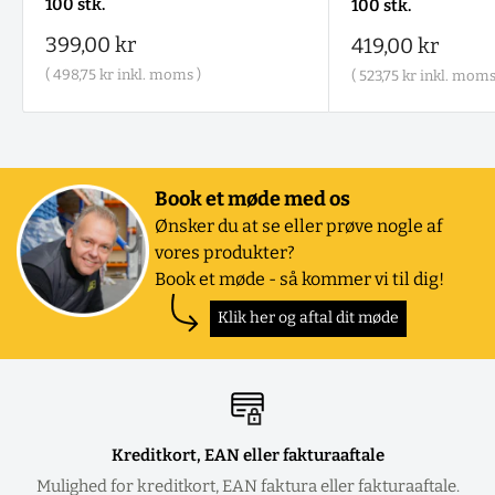
100 stk.
100 stk.
Salgspris
399,00 kr
Salgspris
419,00 kr
(
498,75 kr
inkl. moms )
(
523,75 kr
inkl. moms
Book et møde med os
Ønsker du at se eller prøve nogle af
vores produkter?
Book et møde - så kommer vi til dig!
Klik her og aftal dit møde
Kreditkort, EAN eller fakturaaftale
Mulighed for kreditkort, EAN faktura eller fakturaaftale.