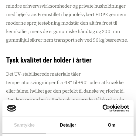
mindre erhvervsvirksomheder og private husholdninger
med høje krav. Fremstillet i højmolekylært HDPE gennem
moderne sprøjtestøbning modstår den alt fra frost til
kemikalier, mens de ergonomiske håndtag og 200 mm
gummihjul sikrer nem transport selv ved 96 kg bæreevne.
Tysk kvalitet der holder i årtier
Det UV-stabiliserede materiale tåler
temperatursvingninger fra -18° til +90° uden at knække
eller falme, hvilket gør den perfekt til danske vejrforhold.
Den korrosionsbeskyttede galvaniserede stålaksel og de
glidevenlige overflader sikrer problemfri drift år efter år,
mens den stabelbare konstruktion optimerer opbevaring
Samtykke
Detaljer
Om
når den ikke er i brug.