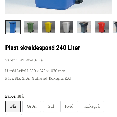
Plast skraldespand 240 Liter
Varenr.:
WE-0240-Blå
U-mål LxBxH: 580 x 670 x 1070 mm
Fås i: Blå, Grøn, Gul, Hvid, Koksgrå, Rød
Farve:
Blå
Blå
Grøn
Gul
Hvid
Koksgrå