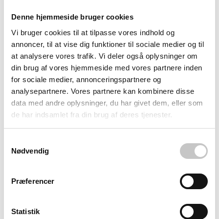
Fleksibilitet til enhver anvendelse
Denne hjemmeside bruger cookies
Vi bruger cookies til at tilpasse vores indhold og
Med seks forskellige farver understøtter den effektiv
annoncer, til at vise dig funktioner til sociale medier og til
affaldssortering i boligforeninger og på arbejdspladser.
at analysere vores trafik. Vi deler også oplysninger om
DIN EN 840-1 certificeringen sikrer kompatibilitet med alle
din brug af vores hjemmeside med vores partnere inden
danske renovationsbiler gennem både DIN og kam
for sociale medier, annonceringspartnere og
analysepartnere. Vores partnere kan kombinere disse
tømningsmetoder. Kan udstyres med integrerede
data med andre oplysninger, du har givet dem, eller som
chipnests til moderne affaldssporing samt specialtilbehør
de har indsamlet fra din brug af deres tjenester.
som forskellige indkast, låsebeslag og sikkerhedslåse efter
behov.
Samtykkevalg
Nødvendig
CE-mærkningen og overholdelse af direktiv 2000/14/EF
om garanteret lavt støjniveau gør den velegnet til offentlige
Præferencer
institutioner, mens den miljøvenlige Blue Angel Ecolabel-
kompatible variant med 80% genbrugsplast appellerer til
miljøbevidste købere.
Statistik