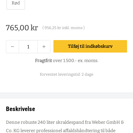
Rød
Salgspris
765,00 kr
(
956,25 kr
inkl. moms )
Tilføj til indkøbskurv
Fragtfrit
over 1.500.- ex. moms.
Forventet leveringstid: 2 dage
Beskrivelse
Denne robuste 240 liter skraldespand fra Weber GmbH &
Co. KG leverer professionel affaldshåndtering til både