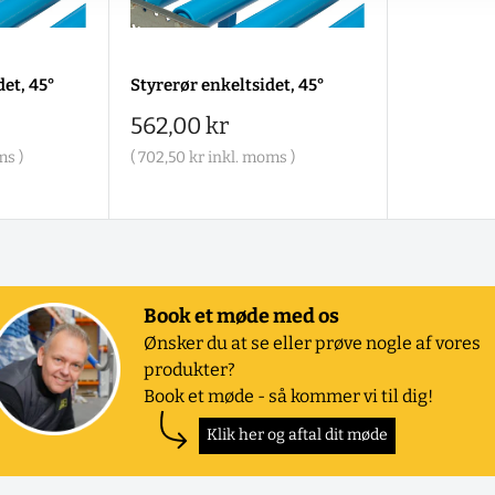
et, 45°
Styrerør enkeltsidet, 45°
Salgspris
562,00 kr
ms )
(
702,50 kr
inkl. moms )
Book et møde med os
Ønsker du at se eller prøve nogle af vores
produkter?
Book et møde - så kommer vi til dig!
Klik her og aftal dit møde