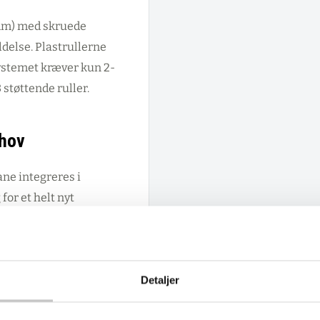
 mm) med skruede
delse. Plastrullerne
ystemet kræver kun 2-
tøttende ruller.
ehov
e integreres i
or et helt nyt
lader at godset kan være
eksibilitet i
Detaljer
alogistik og
e løsninger. Produktet