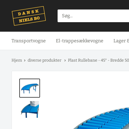
Spring
til
indhold
Transportvogne
El-trappesækkevogne
Lager 
Hjem
diverse produkter
Plast Rullebane - 45° - Bredde 5