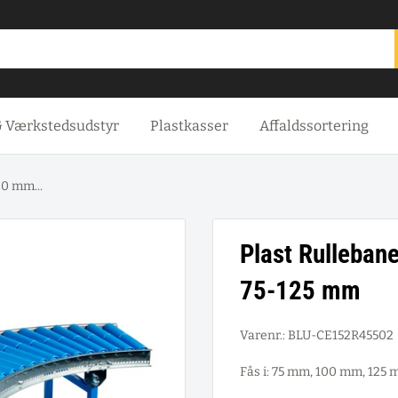
& Værkstedsudstyr
Plastkasser
Affaldssortering
00 mm...
Plast Rulleban
75-125 mm
Varenr.:
BLU-CE152R45502
Fås i: 75 mm, 100 mm, 125