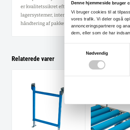
Denne hjemmeside bruger c
er kvalitetssikret efter DIN EN ISO 9001 standarde
Vi bruger cookies til at tilpas
lagersystemer, interne transportlinjer og både a
vores trafik. Vi deler også 
håndtering af pakker.
annonceringspartnere og anal
dem, eller som de har indsaml
Samtykkevalg
Nødvendig
Relaterede varer