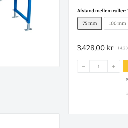
Afstand mellem ruller:
75 mm
100 mm
Salgspris
3.428,00 kr
(
4.28
F
F