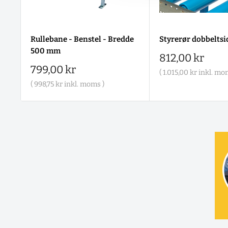
Rullebane - Benstel - Bredde
Styrerør dobbeltsid
500 mm
Salgspris
812,00 kr
Salgspris
799,00 kr
(
1.015,00 kr
inkl. mo
(
998,75 kr
inkl. moms )