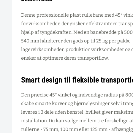
Denne professionelle plast rullebane med 45° vinke
for virksomheder, der ønsker effektiv intern transp
hjælp af tyngdekraften. Med en banebredde på 50
540 mm håndterer den gods op til 25 kg per pakke - 
lagervirksomheder, produktionsvirksomheder og di
ønsker at optimere deres transportflow.
Smart design til fleksible transport
Den præcise 45° vinkel og indvendige radius på 80
skabe smarte kurver og hjørneløsninger selv i tran
leveres i 3 dele uden benstel, hvilket giver maksimal
installation. Du kan vælge mellem tre forskellige
rullerne - 75 mm, 100 mm eller 125 mm - afhængig a