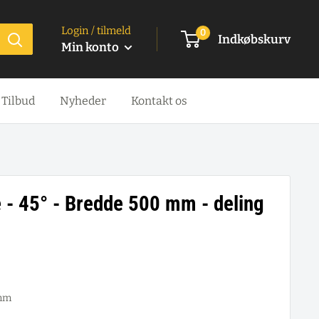
Login / tilmeld
0
Indkøbskurv
Min konto
Tilbud
Nyheder
Kontakt os
e - 45° - Bredde 500 mm - deling
 mm