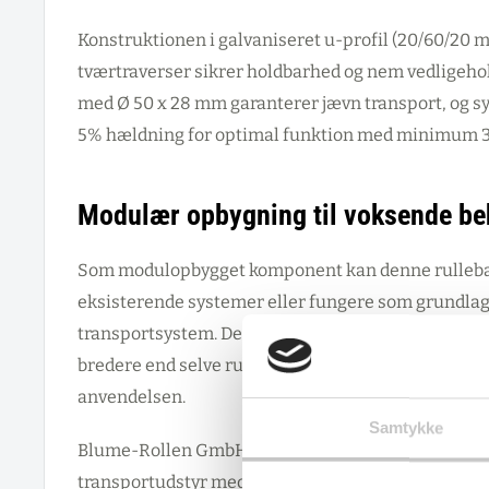
Konstruktionen i galvaniseret u-profil (20/60/20
tværtraverser sikrer holdbarhed og nem vedligehol
med Ø 50 x 28 mm garanterer jævn transport, og s
5% hældning for optimal funktion med minimum 3 s
Modulær opbygning til voksende b
Som modulopbygget komponent kan denne rulleban
eksisterende systemer eller fungere som grundlag f
transportsystem. Den intelligente konstruktion til
bredere end selve rullebanen, hvilket giver ekstra fl
anvendelsen.
Samtykke
Blume-Rollen GmbH har over 60 års erfaring i intr
transportudstyr med specialisering i skræddersyed