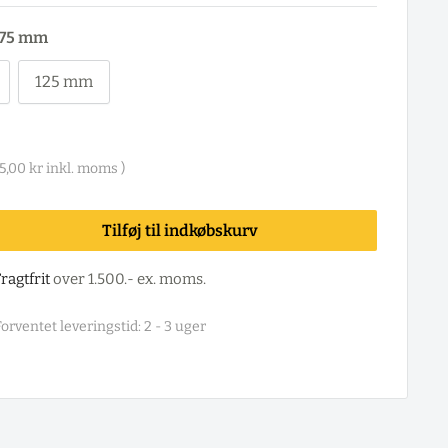
75 mm
125 mm
5,00 kr
inkl. moms )
Tilføj til indkøbskurv
ragtfrit
over 1.500.- ex. moms.
orventet leveringstid: 2 - 3 uger