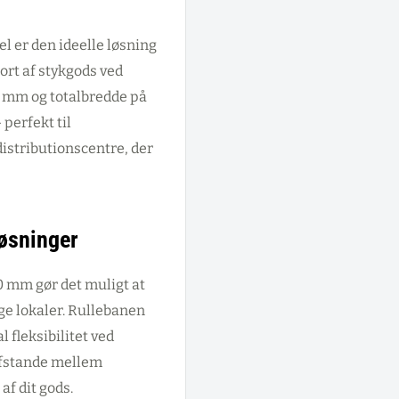
l er den ideelle løsning
ort af stykgods ved
0 mm og totalbredde på
perfekt til
stributionscentre, der
løsninger
0 mm gør det muligt at
ge lokaler. Rullebanen
 fleksibilitet ved
 afstande mellem
f dit gods.