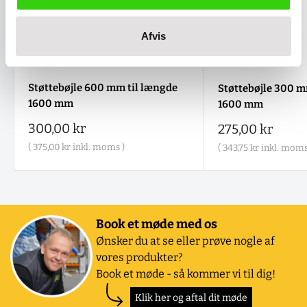
Afvis
Støttebøjle 600 mm til længde
Støttebøjle 300 m
1600 mm
1600 mm
Salgspris
300,00 kr
Salgspris
275,00 kr
(
375,00 kr
inkl. moms )
(
343,75 kr
inkl. moms
Book et møde med os
Ønsker du at se eller prøve nogle af
vores produkter?
Book et møde - så kommer vi til dig!
Klik her og aftal dit møde