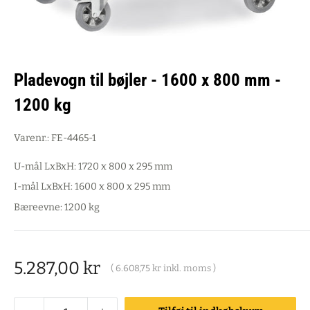
Pladevogn til bøjler - 1600 x 800 mm -
1200 kg
Varenr.:
FE-4465-1
U-mål LxBxH: 1720 x 800 x 295 mm
I-mål LxBxH: 1600 x 800 x 295 mm
Bæreevne: 1200 kg
Salgspris
5.287,00 kr
(
6.608,75 kr
inkl. moms )