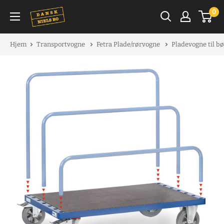
Spring
0
til
indhold
Hjem
Transportvogne
Fetra Plade/rørvogne
Pladevogne til bø