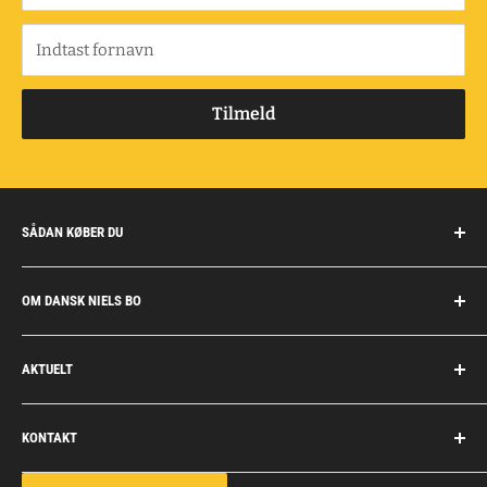
Indtast fornavn
Tilmeld
SÅDAN KØBER DU
Handelsbetingelser
OM DANSK NIELS BO
Fragt og retur
Privatkunder/erhverv
Om Dansk Niels Bo
AKTUELT
Fakturaaftale
Privatlivspolitik
Job
Personlig rådgivning
KONTAKT
Personale
Dokumentation
Dansk Niels Bo