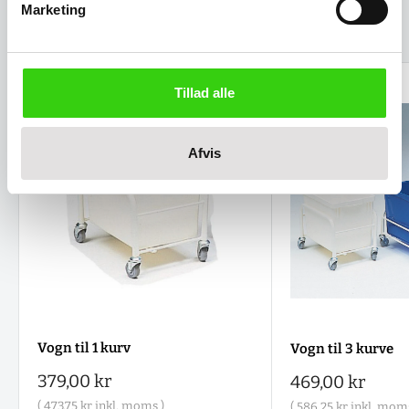
Marketing
Relaterede varer
Tillad alle
Afvis
Vogn til 1 kurv
Vogn til 3 kurve
Salgspris
379,00 kr
Salgspris
469,00 kr
(
473,75 kr
inkl. moms )
(
586,25 kr
inkl. moms