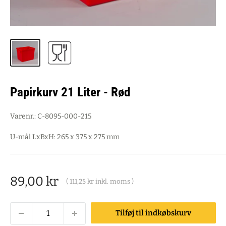
Papirkurv 21 Liter - Rød
Varenr.:
C-8095-000-215
U-mål LxBxH: 265 x 375 x 275 mm
Salgspris
89,00 kr
(
111,25 kr
inkl. moms )
Tilføj til indkøbskurv