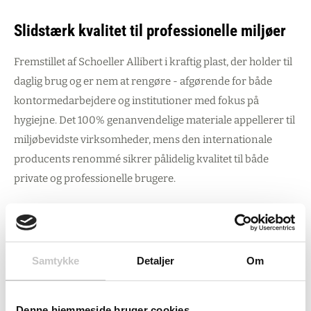
Slidstærk kvalitet til professionelle miljøer
Fremstillet af Schoeller Allibert i kraftig plast, der holder til
daglig brug og er nem at rengøre - afgørende for både
kontormedarbejdere og institutioner med fokus på
hygiejne. Det 100% genanvendelige materiale appellerer til
miljøbevidste virksomheder, mens den internationale
producents renommé sikrer pålidelig kvalitet til både
private og professionelle brugere.
Gennemtænkt design med praktiske fordele
Den koniske form optimerer både lager- og
Samtykke
Detaljer
Om
transportplads, hvilket er værdifuldt for indkøbsansvarlige.
Kurven passer diskret ind i detailhandel og
Denne hjemmeside bruger cookies