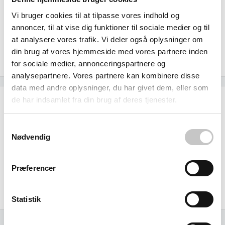
servicevirksomheder, hvor den håndterer dagligt affald
Vi bruger cookies til at tilpasse vores indhold og
uden at dominere rummet. Det pladsbesparende design
annoncer, til at vise dig funktioner til sociale medier og til
kombinerer funktionalitet med miljøhensyn - en
at analysere vores trafik. Vi deler også oplysninger om
investering der holder år efter år i selv de mest krævende
din brug af vores hjemmeside med vores partnere inden
miljøer.
for sociale medier, annonceringspartnere og
analysepartnere. Vores partnere kan kombinere disse
data med andre oplysninger, du har givet dem, eller som
de har indsamlet fra din brug af deres tjenester.
Specifikationer
Samtykkevalg
Kapacitet
Nødvendig
21
liter
Størrelse (L x b x h):
Præferencer
Ydre:
265 x 375 x 275 mm
Statistik