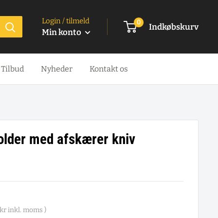
Login / tilmeld
0
Indkøbskurv
Min konto
Tilbud
Nyheder
Kontakt os
lder med afskærer kniv
kr
inkl. moms )