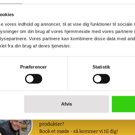
ookies
se vores indhold og annoncer, til at vise dig funktioner til sociale
oplysninger om din brug af vores hjemmeside med vores partnere i
ysepartnere. Vores partnere kan kombinere disse data med andr
et fra din brug af deres tjenester.
l tape
Indpakningspapir - 1100 mm
Salgspris
115,00 kr
 )
(
143,75 kr
inkl. moms )
Præferencer
Statistik
Afvis
Book et møde med os
Ønsker du at se eller prøve nogle af vores
produkter?
Book et møde - så kommer vi til dig!