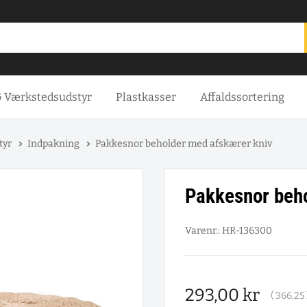
& Værkstedsudstyr
Plastkasser
Affaldssortering
tyr
Indpakning
Pakkesnor beholder med afskærer kniv
Pakkesnor beho
Varenr.:
HR-136300
Salgspris
293,00 kr
(
366,25 