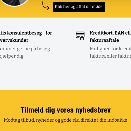
Klik her og aftal dit møde
tis konsulentbesøg - for
Kreditkort, EAN el
vervskunder
fakturaaftale
kommer gerne på besøg
Mulighed for kredi
hjælper dig.
faktura eller faktu
Tilmeld dig vores nyhedsbrev
Modtag tilbud, nyheder og gode råd direkte i din indbakke