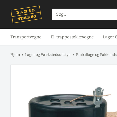
Spring
til
indhold
Transportvogne
El-trappesækkevogne
Lager 
Hjem
Lager og Værkstedsudstyr
Emballage og Pakkeuds