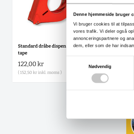
Denne hjemmeside bruger c
Vi bruger cookies til at tilpas
vores trafik. Vi deler også 
annonceringspartnere og anal
dem, eller som de har indsaml
Standard dråbe dispenser til
Bonus dispenser ti
tape
Salgspris
298,00 kr
Samtykkevalg
Salgspris
122,00 kr
(
372,50 kr
inkl. moms
Nødvendig
(
152,50 kr
inkl. moms )