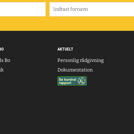
Indtast fornavn
BO
AKTUELT
ls Bo
Personlig rådgivning
ik
Dokumentation