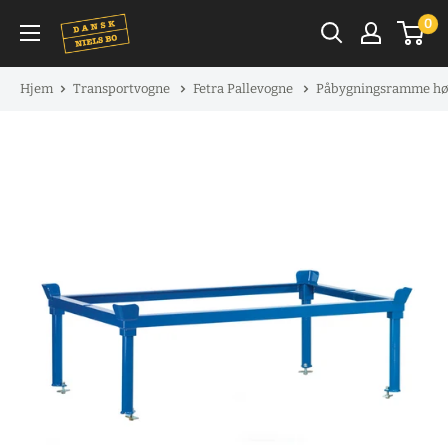
Spring
0
til
indhold
Hjem
Transportvogne
Fetra Pallevogne
Påbygningsramme hø