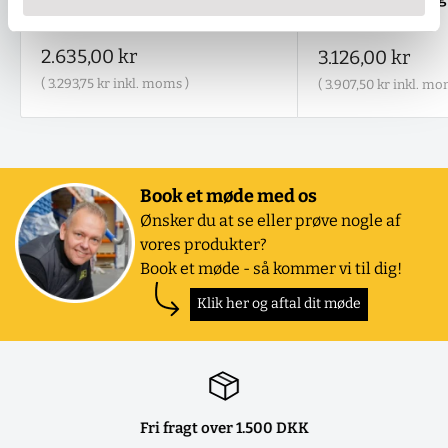
mm
mm
Salgspris
2.635,00 kr
Salgspris
3.126,00 kr
(
3.293,75 kr
inkl. moms )
(
3.907,50 kr
inkl. mo
Book et møde med os
Ønsker du at se eller prøve nogle af
vores produkter?
Book et møde - så kommer vi til dig!
Klik her og aftal dit møde
Fri fragt over 1.500 DKK