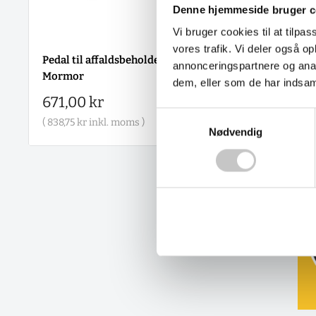
Denne hjemmeside bruger c
Vi bruger cookies til at tilpas
vores trafik. Vi deler også 
Pedal til affaldsbeholder
annonceringspartnere og anal
Mormor
dem, eller som de har indsaml
Salgspris
671,00 kr
Samtykkevalg
(
838,75 kr
inkl. moms )
Nødvendig