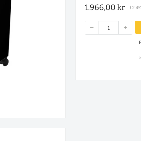
Salgspris
1.966,00 kr
(
2.45
F
F