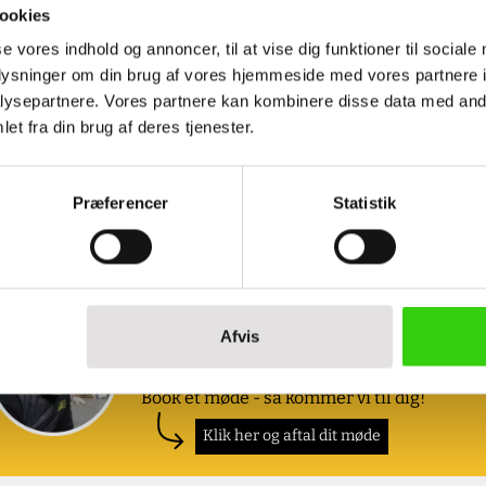
ookies
se vores indhold og annoncer, til at vise dig funktioner til sociale
oplysninger om din brug af vores hjemmeside med vores partnere i
ysepartnere. Vores partnere kan kombinere disse data med andr
et fra din brug af deres tjenester.
Præferencer
Statistik
Book et møde med os
Afvis
Ønsker du at se eller prøve nogle af vores
produkter?
Book et møde - så kommer vi til dig!
Klik her og aftal dit møde