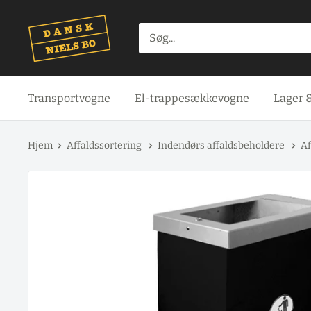
Spring
til
indhold
Transportvogne
El-trappesækkevogne
Lager 
Hjem
Affaldssortering
Indendørs affaldsbeholdere
Af