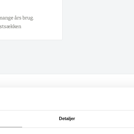
 mange års brug.
lastsækken
Detaljer