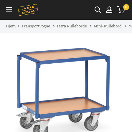
Spring
0
til
indhold
Hjem
Transportvogne
Fetra Rulleborde
Mini-Rullebord
M