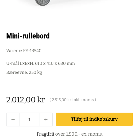
Mini-rullebord
Varenr.:
FE-13540
U-mål LxBxH: 610 x 410 x 630 mm
Bæreevne: 250 kg
Salgspris
2.012,00 kr
(
2.515,00 kr
inkl. moms )
Tilføj til indkøbskurv
Fragtfrit
over 1.500.- ex. moms.