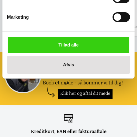
Mini-rullebord
Beskyttelseshjul
Salgspris
Marketing
2.286,00 kr
Salgspris
250,00 kr
(
2.857,50 kr
inkl. moms )
(
312,50 kr
inkl. moms
Tillad alle
Book et møde med os
Afvis
Ønsker du at se eller prøve nogle af
vores produkter?
Book et møde - så kommer vi til dig!
Klik her og aftal dit møde
Kreditkort, EAN eller fakturaaftale