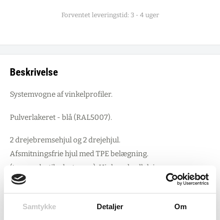
Forventet leveringstid: 3 - 4 uger
Beskrivelse
Systemvogne af vinkelprofiler.
Pulverlakeret - blå (RAL5007).
2 drejebremsehjul og 2 drejehjul.
Afsmitningsfrie hjul med TPE belægning.
(termo plastik elastomer). Hjul med rullelejer
Hyldehøjder: 194, 623 mm
Samtykke
Detaljer
Om
Hylder med 10 mm kant og træbund.