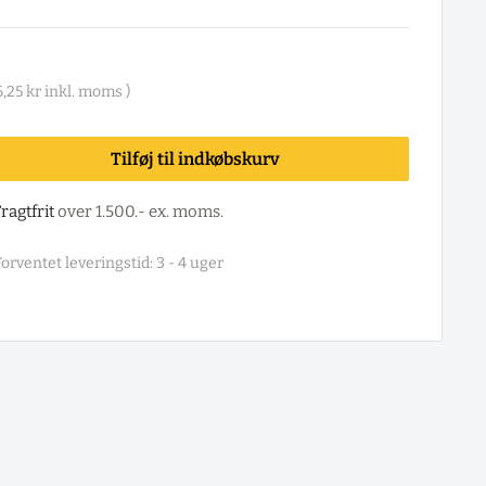
,25 kr
inkl. moms )
Tilføj til indkøbskurv
ragtfrit
over 1.500.- ex. moms.
orventet leveringstid: 3 - 4 uger