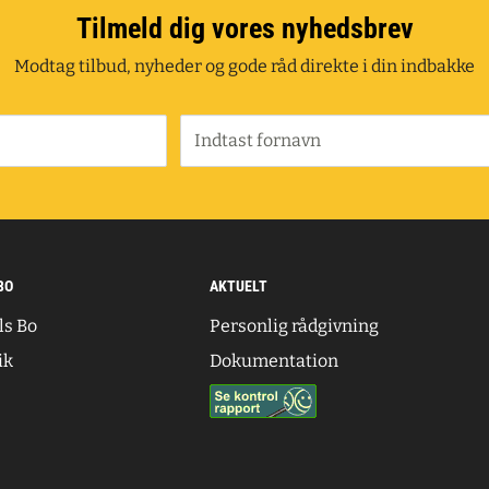
Tilmeld dig vores nyhedsbrev
Modtag tilbud, nyheder og gode råd direkte i din indbakke
Indtast fornavn
BO
AKTUELT
ls Bo
Personlig rådgivning
ik
Dokumentation