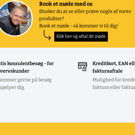
Book et møde med os
Ønsker du at se eller prøve nogle af vores
produkter?
Book et møde - så kommer vi til dig!
Klik her og aftal dit møde
tis konsulentbesøg - for
Kreditkort, EAN el
vervskunder
fakturaaftale
kommer gerne på besøg
Mulighed for kredi
hjælper dig.
faktura eller faktu