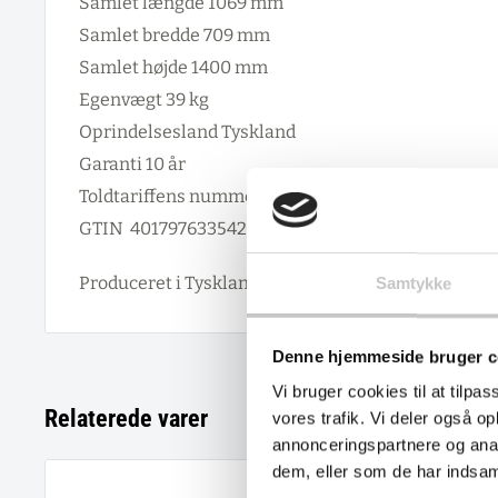
Samlet længde 1069 mm
Samlet bredde 709 mm
Samlet højde 1400 mm
Egenvægt 39 kg
Oprindelsesland Tyskland
Garanti 10 år
Toldtariffens nummer 87168000
GTIN 4017976335421
Produceret i Tyskland af Fetra
Samtykke
Denne hjemmeside bruger c
Vi bruger cookies til at tilpas
Relaterede varer
vores trafik. Vi deler også 
annonceringspartnere og anal
dem, eller som de har indsaml