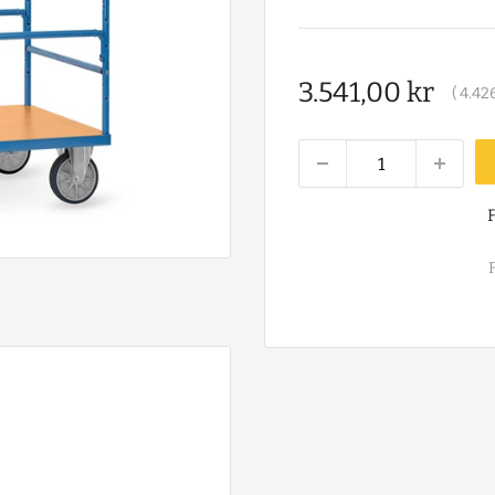
Salgspris
3.541,00 kr
(
4.426
F
F