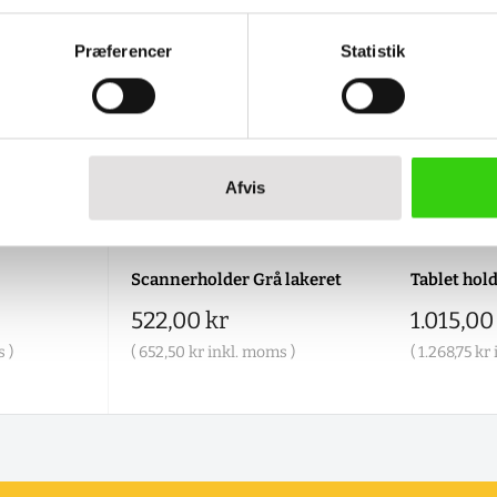
Præferencer
Statistik
Afvis
Scannerholder Grå lakeret
Tablet hold
Salgspris
Salgspr
522,00 kr
1.015,00
 )
(
652,50 kr
inkl. moms )
(
1.268,75 kr