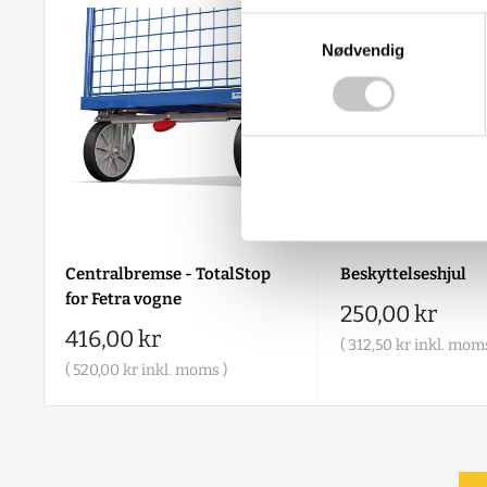
Samtykkevalg
Nødvendig
Centralbremse - TotalStop
Beskyttelseshjul
for Fetra vogne
Salgspris
250,00 kr
Salgspris
416,00 kr
(
312,50 kr
inkl. moms
(
520,00 kr
inkl. moms )