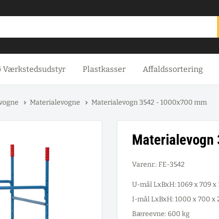
& Værkstedsudstyr
Plastkasser
Affaldssortering
evogne
Materialevogne
Materialevogn 3542 - 1000x700 mm
Materialevogn
Varenr.:
FE-3542
U-mål LxBxH: 1069 x 709 
I-mål LxBxH: 1000 x 700 x
Bæreevne: 600 kg