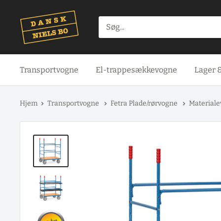
Spring
til
indhold
Transportvogne
El-trappesækkevogne
Lager 
Hjem
Transportvogne
Fetra Plade/rørvogne
Material