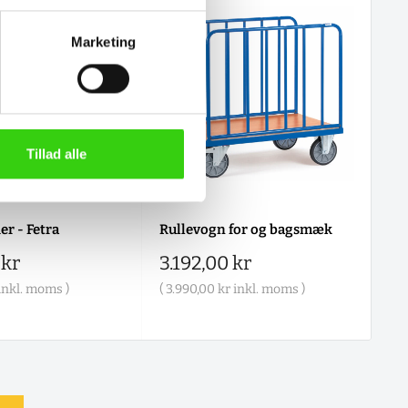
Marketing
Tillad alle
er - Fetra
Rullevogn for og bagsmæk
Lu
mm
is
Salgspris
 kr
3.192,00 kr
Sa
1.
inkl. moms )
(
3.990,00 kr
inkl. moms )
(
1.