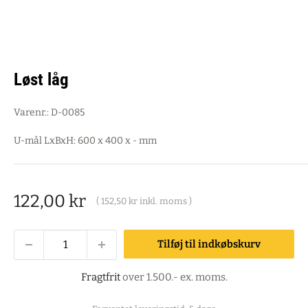
Løst låg
Varenr.:
D-0085
U-mål LxBxH: 600 x 400 x - mm
Salgspris
122,00 kr
(
152,50 kr
inkl. moms )
Tilføj til indkøbskurv
Fragtfrit
over 1.500.- ex. moms.