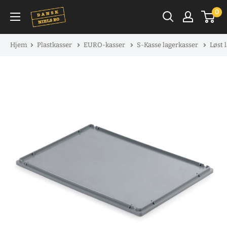
Spring
0
til
indhold
Hjem
Plastkasser
EURO-kasser
S-Kasse lagerkasser
Løst 