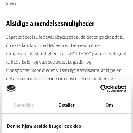
kasse.
Alsidige anvendelsesmuligheder
Låget er ideel til fødevareindustrien, da det er godkendt til
direkte kontakt med fødevarer. Den ekstreme
temperaturbestandighed fra -40° til +90° gør den velegnet
til både køle- og varmekæder. Logistik- og
transportvirksomheder vil særligt værdsætte, at låget er
del af en modulær serie, som passer til europaller og
standardiserede transport- og lagerbehov.
Materialet er 100% genanvendeligt og miljøvenligt,
Samtykke
Detaljer
Om
samtidig med at det er rengøringsvenligt, slagfast og
brudsikkert – perfekt til daglig brug i krævende miljøer,
hvor hygiejne og holdbarhed er afgørende.
Denne hjemmeside bruger cookies