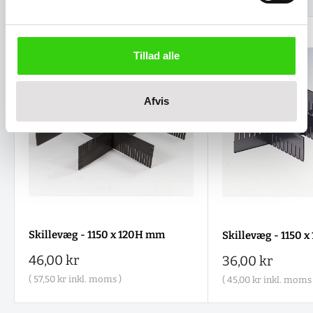
Tillad alle
Afvis
Skillevæg - 1150 x 120H mm
Skillevæg - 1150 
Salgspris
46,00 kr
Salgspris
36,00 kr
(
57,50 kr
inkl. moms )
(
45,00 kr
inkl. moms 