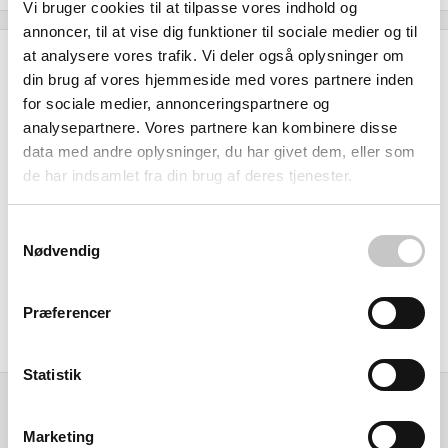
Vi bruger cookies til at tilpasse vores indhold og
annoncer, til at vise dig funktioner til sociale medier og til
at analysere vores trafik. Vi deler også oplysninger om
Specifikationer
din brug af vores hjemmeside med vores partnere inden
for sociale medier, annonceringspartnere og
Temperatur
analysepartnere. Vores partnere kan kombinere disse
Min: -40 grader
data med andre oplysninger, du har givet dem, eller som
Max:
90
grader
de har indsamlet fra din brug af deres tjenester.
Samtykkevalg
Godkendt til fødevarer
Nødvendig
Størrelse (L x b x h):
Præferencer
Ydre:
600 x 400 x mm
Statistik
Relaterede varer
Marketing