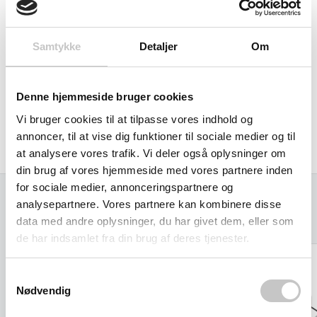
af stangen. Fortsæt nøjagtigt på samme måde på den
modsatte side med den anden løfterulle, og lasten kan
Samtykke
Detaljer
Om
flyttes.
Pakkeenhed: 2 løftehjul + 1 x løftestang.
Denne hjemmeside bruger cookies
Egenvægt 10 kg pr. par.
Vi bruger cookies til at tilpasse vores indhold og
annoncer, til at vise dig funktioner til sociale medier og til
at analysere vores trafik. Vi deler også oplysninger om
din brug af vores hjemmeside med vores partnere inden
for sociale medier, annonceringspartnere og
analysepartnere. Vores partnere kan kombinere disse
Relaterede varer
data med andre oplysninger, du har givet dem, eller som
de har indsamlet fra din brug af deres tjenester.
Samtykkevalg
Nødvendig