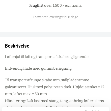
Fragtfrit
over 1.500.- ex. moms.
Forventet leveringstid: 8 dage
Beskrivelse
Løftehjul til løft og transport af skabe og lignende.
Indvendig flade med gummibelægning.
Til transport af tunge skabe mm, stålpladeramme
galvaniseret. Hjul med polyuretan dæk. Højde: sænket = 12
mm, løftet max. = 50 mm.
Håndtering: Løft last med stangstang, anbring løfterullens
plade under lasten og løft, flyt betjeningsgrebet ved hjælp