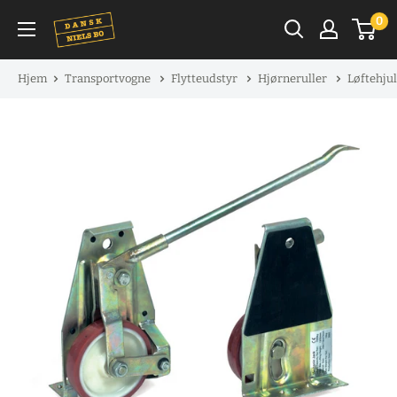
Spring
0
til
indhold
Hjem
Transportvogne
Flytteudstyr
Hjørneruller
Løftehjul