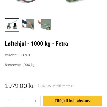
Løftehjul - 1000 kg - Fetra
Varenr.:
FE-6971
Bæreevne: 1000 kg
Salgspris
1.979,00 kr
(
2.473,75 kr
inkl. moms )
Tilføj til indkøbskurv