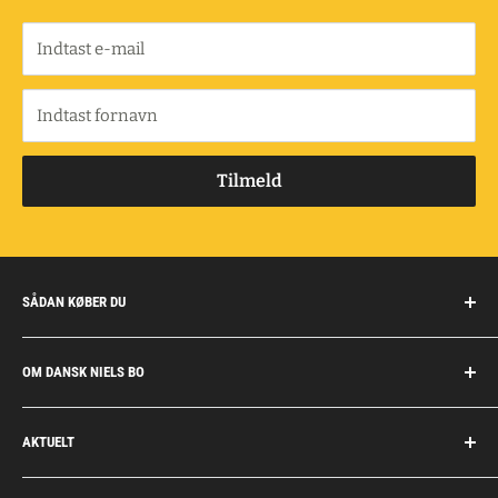
Indtast e-mail
Indtast fornavn
Tilmeld
SÅDAN KØBER DU
Handelsbetingelser
OM DANSK NIELS BO
Fragt og retur
Privatkunder/erhverv
Om Dansk Niels Bo
AKTUELT
Fakturaaftale
Privatlivspolitik
Job
Personlig rådgivning