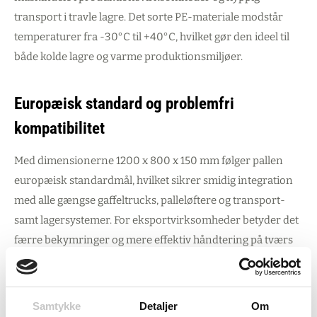
transport i travle lagre. Det sorte PE-materiale modstår
temperaturer fra -30°C til +40°C, hvilket gør den ideel til
både kolde lagre og varme produktionsmiljøer.
Europæisk standard og problemfri
kompatibilitet
Med dimensionerne 1200 x 800 x 150 mm følger pallen
europæisk standardmål, hvilket sikrer smidig integration
med alle gængse gaffeltrucks, palleløftere og transport-
samt lagersystemer. For eksportvirksomheder betyder det
færre bekymringer og mere effektiv håndtering på tværs
af grænser.
Den lave egenvægt på kun 12 kg kombineret med
Samtykke
Detaljer
Om
muligheden for at stable 16 stk. pr. stak optimerer både