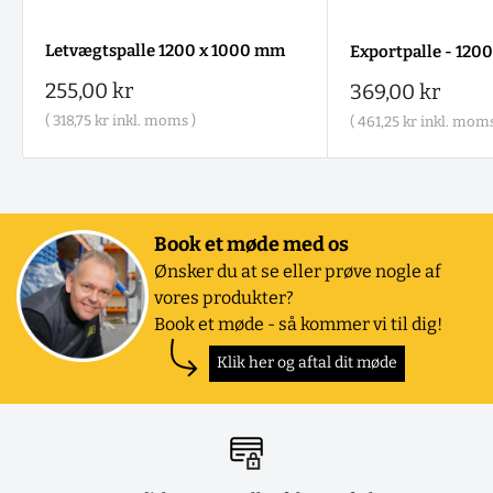
Letvægtspalle 1200 x 1000 mm
Exportpalle - 120
Salgspris
255,00 kr
Salgspris
369,00 kr
(
318,75 kr
inkl. moms )
(
461,25 kr
inkl. moms
Book et møde med os
Ønsker du at se eller prøve nogle af
vores produkter?
Book et møde - så kommer vi til dig!
Klik her og aftal dit møde