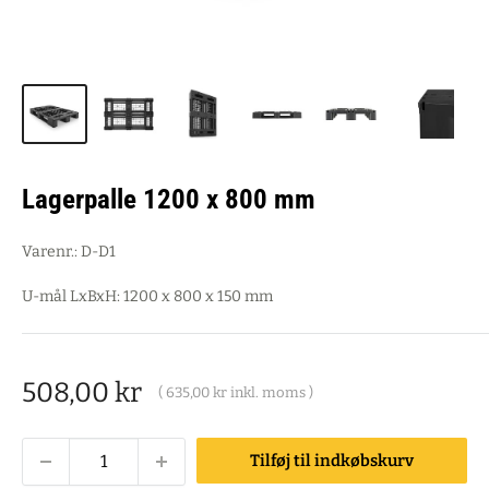
Lagerpalle 1200 x 800 mm
Varenr.:
D-D1
U-mål LxBxH: 1200 x 800 x 150 mm
Salgspris
508,00 kr
(
635,00 kr
inkl. moms )
Tilføj til indkøbskurv