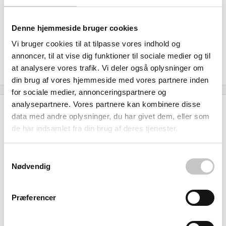
transport og lagerplads. De 3 meder med 7 mm kanter
giver stabil håndtering, mens det holdbare plastmateriale
Denne hjemmeside bruger cookies
kan genanvendes mange gange - en økonomisk og
Vi bruger cookies til at tilpasse vores indhold og
miljømæssig gevinst for virksomheder med fokus på
annoncer, til at vise dig funktioner til sociale medier og til
bæredygtige løsninger.
at analysere vores trafik. Vi deler også oplysninger om
din brug af vores hjemmeside med vores partnere inden
for sociale medier, annonceringspartnere og
analysepartnere. Vores partnere kan kombinere disse
Specifikationer
data med andre oplysninger, du har givet dem, eller som
de har indsamlet fra din brug af deres tjenester.
Temperatur
Min: -30 grader
Samtykkevalg
Nødvendig
Max:
40
grader
Godkendt til fødevarer
Præferencer
Størrelse (L x b x h):