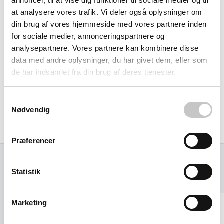
annoncer, til at vise dig funktioner til sociale medier og til
at analysere vores trafik. Vi deler også oplysninger om
Nem montering på standard tipcontainere
din brug af vores hjemmeside med vores partnere inden
for sociale medier, annonceringspartnere og
Låget er designet til at passe perfekt på standard
analysepartnere. Vores partnere kan kombinere disse
tipcontainere med 3000 liters volumen og kan let
data med andre oplysninger, du har givet dem, eller som
eftermonteres på eksisterende udstyr. Konstruktionen
de har indsamlet fra din brug af deres tjenester.
følger gældende industrielle standarder for
affaldshåndteringsudstyr og er bygget til at modstå både
Samtykkevalg
Nødvendig
daglig intensiv brug og skiftende vejrforhold gennem hele
året.
Præferencer
Statistik
Relaterede varer
Marketing