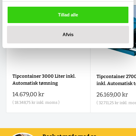
Tillad alle
Afvis
Tipcontainer 3000 Liter inkl.
Tipcontainer 2700
Automatisk tømning
inkl. Automatisk
Salgspris
14.679,00 kr
Salgspris
26.169,00 kr
(
18.348,75 kr
inkl. moms )
(
32.711,25 kr
inkl. mo