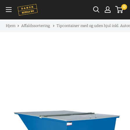
Spring
0
til
indhold
Hjem
Affaldssortering
Tipcontainer med og uden hjul inkl. Aut