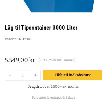
Låg til Tipcontainer 3000 Liter
Varenr.:
IN-12301
Salgspris
5.549,00 kr
(
6.936,25 kr
inkl. moms )
Tilføj til indkøbskurv
Fragtfrit
over 1.500.- ex. moms.
Forventet leveringstid: 5 dage