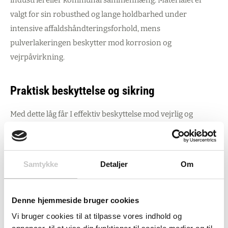
valgt for sin robusthed og lange holdbarhed under
intensive affaldshåndteringsforhold, mens
pulverlakeringen beskytter mod korrosion og
vejrpåvirkning.
Praktisk beskyttelse og sikring
Med dette låg får I effektiv beskyttelse mod vejrlig og
sikring mod uønsket adgang til containerens indhold. Det
forbedrer samtidig strukturen i jeres affaldssortering og
skaber mere ordentlige forhold omkring
Samtykke
Detaljer
Om
containerområdet. Industrivirksomheder får bedre styr på
affaldet, kommunale affaldscentre kan sikre hygiejniske
forhold, og ejendomsadministratorer får en
Denne hjemmeside bruger cookies
vedligeholdsfri løsning, der holder i årevis.
Vi bruger cookies til at tilpasse vores indhold og