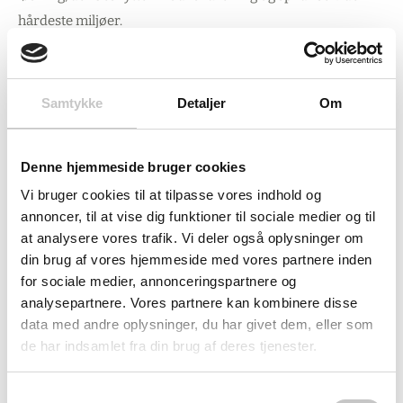
hårdeste miljøer.
Sikker beskyttelse til professionel brug
Samtykke
Detaljer
Om
Uanset om du opbevarer kemikalier i industrielle anlæg,
flydende gødning på gården eller byggematerialer på
Denne hjemmeside bruger cookies
anlægsprojekter, så sikrer dette låg en tæt og pålidelig
Vi bruger cookies til at tilpasse vores indhold og
afdækning. De robuste plastmaterialer tåler både kemisk
annoncer, til at vise dig funktioner til sociale medier og til
påvirkning og vejrforhold, mens den præcise pasform
at analysere vores trafik. Vi deler også oplysninger om
forhindrer lækager og overholder miljøkrav. Med en
din brug af vores hjemmeside med vores partnere inden
egenvægt på kun 10,5 kg er låget let at håndtere i daglig
for sociale medier, annonceringspartnere og
brug.
analysepartnere. Vores partnere kan kombinere disse
data med andre oplysninger, du har givet dem, eller som
de har indsamlet fra din brug af deres tjenester.
Præcision der passer perfekt
Samtykkevalg
Lågets dimensioner på 1830 x 1400 x 60 mm er designet til