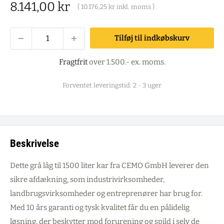
Salgspris
8.141,00 kr
(
10.176,25 kr
inkl. moms )
Tilføj til indkøbskurv
Fragtfrit
over 1.500.- ex. moms.
Forventet leveringstid: 2 - 3 uger
Beskrivelse
Dette grå låg til 1500 liter kar fra CEMO GmbH leverer den
sikre afdækning, som industrivirksomheder,
landbrugsvirksomheder og entreprenører har brug for.
Med 10 års garanti og tysk kvalitet får du en pålidelig
løsning, der beskytter mod forurening og spild i selv de