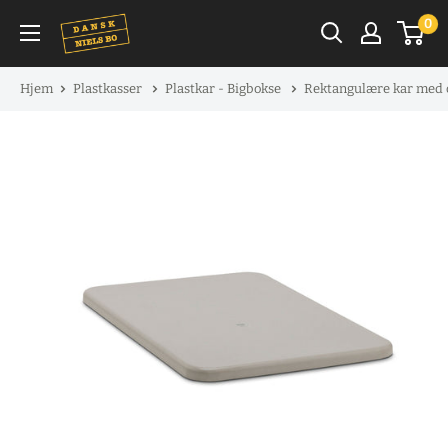
Spring
0
til
indhold
Hjem
Plastkasser
Plastkar - Bigbokse
Rektangulære kar med 