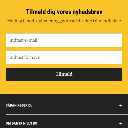
Tilmeld dig vores nyhedsbrev
Modtag tilbud, nyheder og gode råd direkte i din indbakke
Indtast e-mail
Indtast fornavn
Tilmeld
SÅDAN KØBER DU
Handelsbetingelser
OM DANSK NIELS BO
Fragt og retur