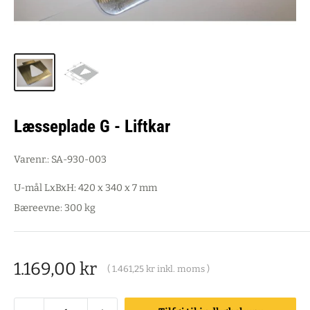
Læsseplade G - Liftkar
Varenr.:
SA-930-003
U-mål LxBxH: 420 x 340 x 7 mm
Bæreevne: 300 kg
Salgspris
1.169,00 kr
(
1.461,25 kr
inkl. moms )