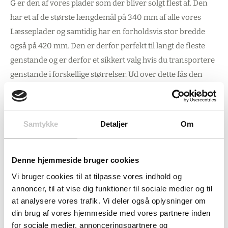
G er den af vores plader som der bliver solgt flest af. Den
har et af de største længdemål på 340 mm af alle vores
Læsseplader og samtidig har en forholdsvis stor bredde
også på 420 mm. Den er derfor perfekt til langt de fleste
genstande og er derfor et sikkert valg hvis du transportere
genstande i forskellige størrelser. Ud over dette fås den
også med riller i overfalde for at undgå at dine genstande
vil glide af.
Samtykke
Detaljer
Om
Specifikationer
Denne hjemmeside bruger cookies
Riller i overfladen
Vi bruger cookies til at tilpasse vores indhold og
Længde 340 mm
annoncer, til at vise dig funktioner til sociale medier og til
Bredde 420 mm
at analysere vores trafik. Vi deler også oplysninger om
Metal af Aluminium
din brug af vores hjemmeside med vores partnere inden
for sociale medier, annonceringspartnere og