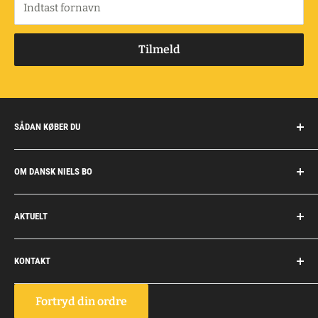
Indtast fornavn
Tilmeld
SÅDAN KØBER DU
Handelsbetingelser
OM DANSK NIELS BO
Fragt og retur
Privatkunder/erhverv
Om Dansk Niels Bo
AKTUELT
Fakturaaftale
Privatlivspolitik
Job
Personlig rådgivning
KONTAKT
Personale
Dokumentation
Dansk Niels Bo
Fortryd din ordre
Vognmagervej 10, Snoghøj