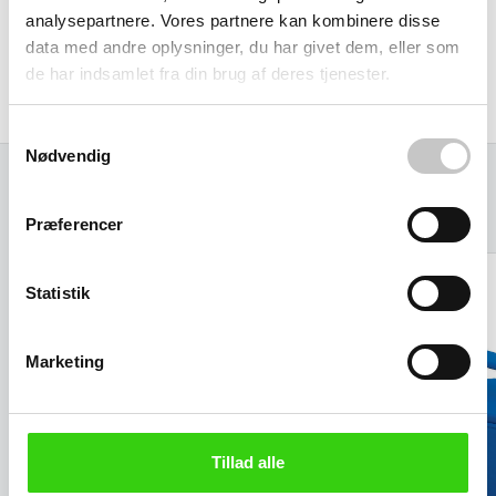
Bæreevne 300 kg
analysepartnere. Vores partnere kan kombinere disse
data med andre oplysninger, du har givet dem, eller som
HURTIG LEVERING
de har indsamlet fra din brug af deres tjenester.
Denne vare forlader indenfor kun 48 timer vores fabrik.
Samtykkevalg
Nødvendig
Relaterede varer
Præferencer
Statistik
Marketing
Tillad alle