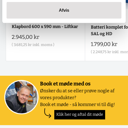
Afvis
Klapbord 600 x 590 mm - Liftkar
Batteri komplet fo
SAL og HD
Salgspris
2.945,00 kr
Salgspris
1.799,00 kr
(
3.681,25 kr
inkl. moms )
(
2.248,75 kr
inkl. mom
Book et møde med os
Ønsker du at se eller prøve nogle af
vores produkter?
Book et møde - så kommer vi til dig!
Klik her og aftal dit møde