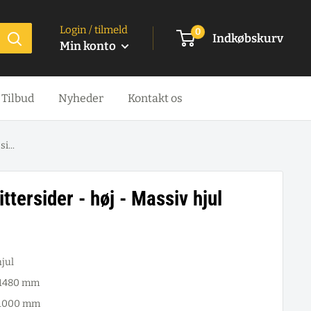
Login / tilmeld
0
Indkøbskurv
Min konto
Tilbud
Nyheder
Kontakt os
i...
tersider - høj - Massiv hjul
jul
x 1480 mm
x 1000 mm