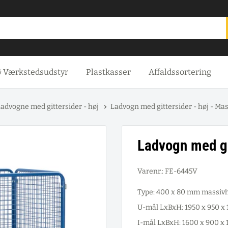
& Værkstedsudstyr
Plastkasser
Affaldssortering
advogne med gittersider - høj
Ladvogn med gittersider - høj - Mass
Ladvogn med git
Varenr.:
FE-6445V
Type: 400 x 80 mm massivh
U-mål LxBxH: 1950 x 950 
I-mål LxBxH: 1600 x 900 