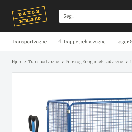
Spring
til
indhold
Transportvogne
El-trappesækkevogne
Lager 
Hjem
Transportvogne
Fetra og Kongamek Ladvogne
L