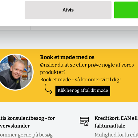
Afvis
 )
Book et møde med os
Ønsker du at se eller prøve nogle af vores
produkter?
Book et møde - så kommer vi til dig!
Klik her og aftal dit møde
tis konsulentbesøg - for
Kreditkort, EAN el
vervskunder
fakturaaftale
kommer gerne på besøg
Mulighed for kredi