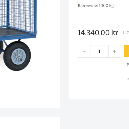
Bæreevne: 1000 kg
Salgspris
14.340,00 kr
(
17
F
F