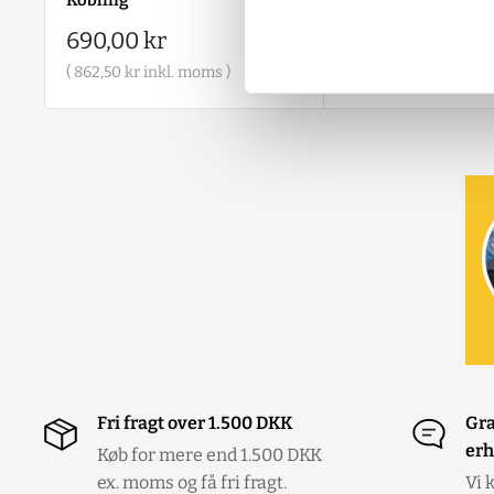
Kobling
Øje på trækstang
Salgspris
Salgspris
690,00 kr
299,00 kr
(
862,50 kr
inkl. moms )
(
373,75 kr
inkl. moms
Fri fragt over 1.500 DKK
Gra
erh
Køb for mere end 1.500 DKK
ex. moms og få fri fragt.
Vi 