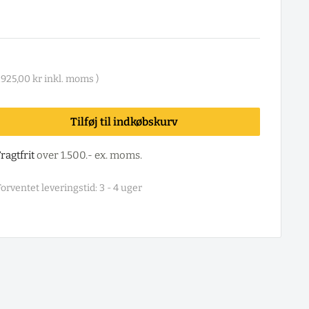
.925,00 kr
inkl. moms )
Tilføj til indkøbskurv
ragtfrit
over 1.500.- ex. moms.
orventet leveringstid: 3 - 4 uger