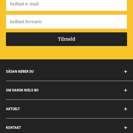
Indtast e-mail
Indtast fornavn
Tilmeld
SÅDAN KØBER DU
Handelsbetingelser
OM DANSK NIELS BO
Fragt og retur
Privatkunder/erhverv
Om Dansk Niels Bo
AKTUELT
Fakturaaftale
Privatlivspolitik
Job
Personlig rådgivning
KONTAKT
Personale
Dokumentation