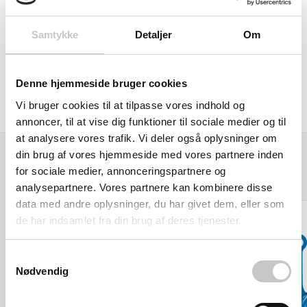
Læsseflade af vandfast krydsfiner.
Samtykke
Detaljer
Om
Egenvægt 66 kg
Hjul størrelse: 260 x 85 mm
Denne hjemmeside bruger cookies
Vi bruger cookies til at tilpasse vores indhold og
Produceret i Tyskland af Fetra.
annoncer, til at vise dig funktioner til sociale medier og til
at analysere vores trafik. Vi deler også oplysninger om
din brug af vores hjemmeside med vores partnere inden
for sociale medier, annonceringspartnere og
Relaterede varer
analysepartnere. Vores partnere kan kombinere disse
data med andre oplysninger, du har givet dem, eller som
de har indsamlet fra din brug af deres tjenester.
Samtykkevalg
Nødvendig