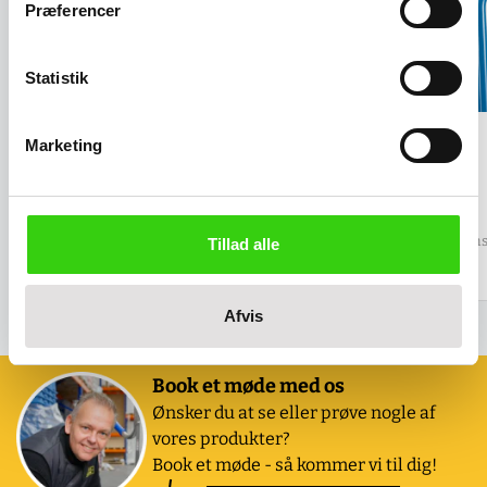
Præferencer
Statistik
Marketing
Løse luftgummihjul, 260 mm,
Øje på trækstang
aksel 25 mm
Salgspris
299,00 kr
Salgspris
315,00 kr
(
373,75 kr
inkl. moms
Tillad alle
(
393,75 kr
inkl. moms )
Afvis
Book et møde med os
Ønsker du at se eller prøve nogle af
vores produkter?
Book et møde - så kommer vi til dig!