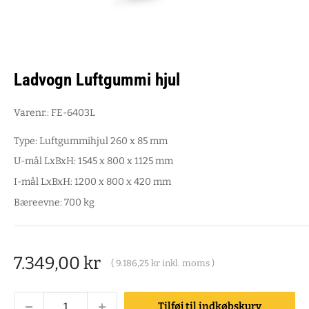
Ladvogn Luftgummi hjul
Varenr.:
FE-6403L
Type: Luftgummihjul 260 x 85 mm
U-mål LxBxH: 1545 x 800 x 1125 mm
I-mål LxBxH: 1200 x 800 x 420 mm
Bæreevne: 700 kg
Salgspris
7.349,00 kr
(
9.186,25 kr
inkl. moms )
Tilføj til indkøbskurv