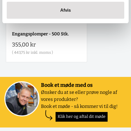
Afvis
Engangsplomper - 500 Stk.
Salgspris
355,00 kr
(
443,75 kr
inkl. moms )
Book et møde med os
Ønsker du at se eller prøve nogle af
vores produkter?
Book et møde - så kommer vi til dig!
Klik her og aftal dit møde