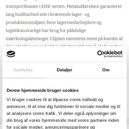
transportkasser i ENB-serien. Metaludførelsen garanterer
lang holdbarhed selv i krævende lager- og
produktionsmiljøer, hvor lagermedarbejdere og
logistikansvarlige har brug for pålidelige
mærkningsløsninger. Clipsen monteres nemt på kanten af
dine plastkasser og holder etiketter sikkert på plads under
transport og håndtering.
Uanset om du arbejder med fødevareproduktion,
Samtykke
Detaljer
Om
komponentopbevaring eller har en kompleks lagerstyring
i din industrivirksomhed, sikrer denne label holder, at dine
Denne hjemmeside bruger cookies
transportkasser altid er tydeligt mærkede, hvilket
Vi bruger cookies til at tilpasse vores indhold og
minimerer fejl og optimerer arbejdsgange i den daglige
annoncer, til at vise dig funktioner til sociale medier og til
drift.
at analysere vores trafik. Vi deler også oplysninger om
din brug af vores hjemmeside med vores partnere inden
for sociale medier, annonceringspartnere og