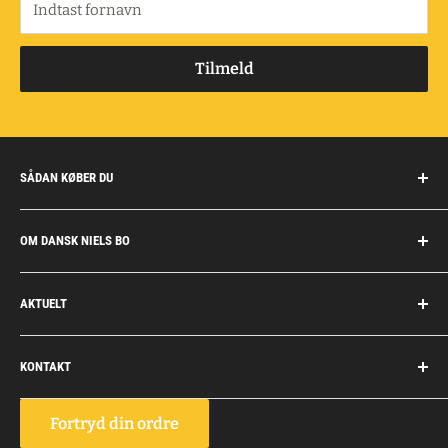
Indtast fornavn
Tilmeld
SÅDAN KØBER DU
Handelsbetingelser
OM DANSK NIELS BO
Fragt og retur
Privatkunder/erhverv
Om Dansk Niels Bo
AKTUELT
Fakturaaftale
Privatlivspolitik
Job
Personlig rådgivning
KONTAKT
Personale
Dokumentation
Dansk Niels Bo
Fortryd din ordre
Vognmagervej 10, Snoghøj