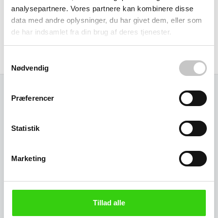
Specifikationer
analysepartnere. Vores partnere kan kombinere disse
data med andre oplysninger, du har givet dem, eller som
de har indsamlet fra din brug af deres tjenester.
Størrelse (L x b x h):
Ydre:
85 x 20 x mm
Samtykkevalg
Nødvendig
Præferencer
Relaterede varer
Statistik
Marketing
Tillad alle