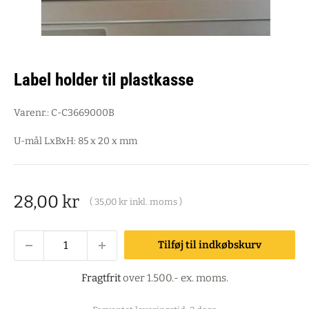
Label holder til plastkasse
Varenr.:
C-C3669000B
U-mål LxBxH: 85 x 20 x mm
Salgspris
28,00 kr
(
35,00 kr
inkl. moms )
Tilføj til indkøbskurv
Fragtfrit
over 1.500.- ex. moms.