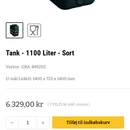
Tank - 1100 Liter - Sort
Varenr.:
GRA-849202
U-mål LxBxH: 1400 x 720 x 1400 mm
Salgspris
6.329,00 kr
(
7.911,25 kr
inkl. moms )
Tilføj til indkøbskurv