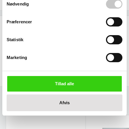
Se stregtegning:
Nødvendig
Præferencer
Specifikationer
Statistik
Kapacitet
1100
liter
Marketing
Størrelse (L x b x h):
Ydre:
1400 x 720 x 1400 mm
Tillad alle
Afvis
Relaterede varer