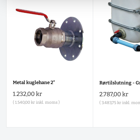
Metal kuglehane 2"
Rørtilslutning - 
Salgspris
1.232,00 kr
Salgspris
2.787,00 kr
(
1.540,00 kr
inkl. moms )
(
3.483,75 kr
inkl. mom