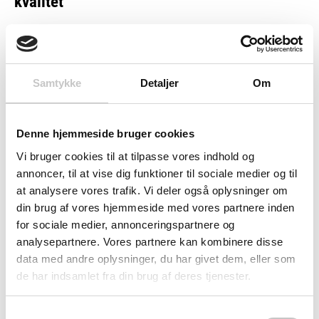
kvalitet
Installation gøres nem med den store DN 400
påfyldningskuppel og fleksible tilslutningsmuligheder via
både flange og gevind. R2" skrueforbindelse med omløber
Samtykke
Detaljer
Om
møtrik og blindprop sikrer pålidelige rørtilslutninger til
eksisterende systemer. KTW- og KSW-godkendelser
dokumenterer tankens egnethed til både
Denne hjemmeside bruger cookies
drikkevandskontakt og kemikalielagring, hvilket åbner for
Vi bruger cookies til at tilpasse vores indhold og
annoncer, til at vise dig funktioner til sociale medier og til
anvendelse i vandforsyning, fødevareindustri og kemisk
at analysere vores trafik. Vi deler også oplysninger om
industri.
din brug af vores hjemmeside med vores partnere inden
for sociale medier, annonceringspartnere og
Med over 40 års erfaring leverer Graf internationale
analysepartnere. Vores partnere kan kombinere disse
standarder for holdbarhed og sikkerhed, anvendt bredt
data med andre oplysninger, du har givet dem, eller som
inden for industri, landbrug og vandforsyning verden
de har indsamlet fra din brug af deres tjenester.
over.
Samtykkevalg