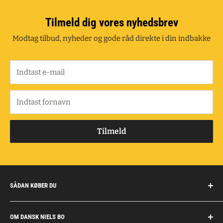
Tilmeld dig vores nyhedsbrev
Modtag tilbud, nyheder og gode råd direkte i din indbakke
Indtast e-mail
Indtast fornavn
Tilmeld
SÅDAN KØBER DU
Handelsbetingelser
OM DANSK NIELS BO
Fragt og retur