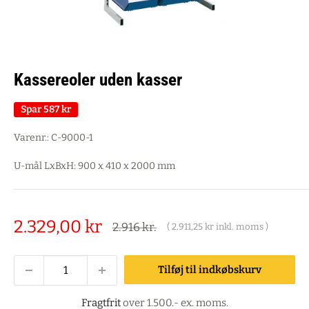
Kassereoler uden kasser
Spar
587 kr
Varenr.:
C-9000-1
U-mål LxBxH: 900 x 410 x 2000 mm
Salgspris
2.329,00 kr
Alm.
2.916 kr.
(
2.911,25 kr
inkl. moms )
pris
Tilføj til indkøbskurv
Fragtfrit
over 1.500.- ex. moms.