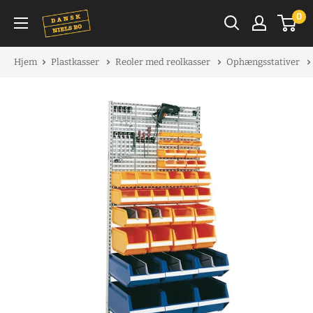
Spring
0
til
indhold
Hjem
Plastkasser
Reoler med reolkasser
Ophængsstativer