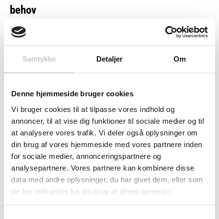
behov
Med dimensioner på 900 x 410 x 2000 mm passer dette
modulopbyggede system perfekt til standardlagerhøjder
Samtykke
Detaljer
Om
og giver dig frihed til at organisere præcis som du ønsker.
Ideelt for produktions- og lagervirksomheder,
logistikcentre samt værksteder, der ønsker at optimere
Denne hjemmeside bruger cookies
deres materialehåndtering. De 2 ophængspaneler og 4
Vi bruger cookies til at tilpasse vores indhold og
skinner sikrer stabil organisering og letter til- og
annoncer, til at vise dig funktioner til sociale medier og til
fralægning betydeligt.
at analysere vores trafik. Vi deler også oplysninger om
din brug af vores hjemmeside med vores partnere inden
for sociale medier, annonceringspartnere og
Robust konstruktion til industrielle miljøer
analysepartnere. Vores partnere kan kombinere disse
data med andre oplysninger, du har givet dem, eller som
Stellet er designet til at modstå industrielle miljøer med høj
de har indsamlet fra din brug af deres tjenester.
mekanisk styrke og hygiejniske kvaliteter, hvilket gør det
velegnet til alt fra logistik til fødevareproduktion. Det
Samtykkevalg