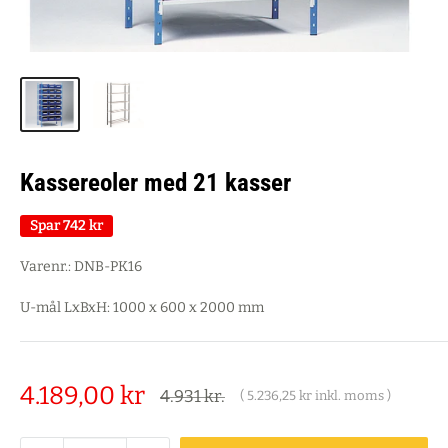
Kassereoler med 21 kasser
Spar
742 kr
Varenr.:
DNB-PK16
U-mål LxBxH: 1000 x 600 x 2000 mm
Salgspris
4.189,00 kr
Alm.
4.931 kr.
(
5.236,25 kr
inkl. moms )
pris