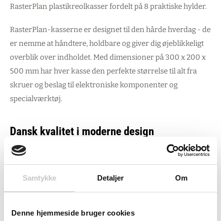
RasterPlan plastikreolkasser fordelt på 8 praktiske hylder.
RasterPlan-kasserne er designet til den hårde hverdag - de
er nemme at håndtere, holdbare og giver dig øjeblikkeligt
overblik over indholdet. Med dimensioner på 300 x 200 x
500 mm har hver kasse den perfekte størrelse til alt fra
skruer og beslag til elektroniske komponenter og
specialværktøj.
Dansk kvalitet i moderne design
Den pulverlakerede overflade beskytter effektivt mod slid
og korrosion, mens farvekombinationen med ben i RAL
Samtykke
Detaljer
Om
7024 Antracit og øvrigt i RAL 7035 Grå skaber et
professionelt udtryk. Har du særlige farvekrav til dit miljø?
Kassereolen kan leveres i andre farver efter behov.
Denne hjemmeside bruger cookies