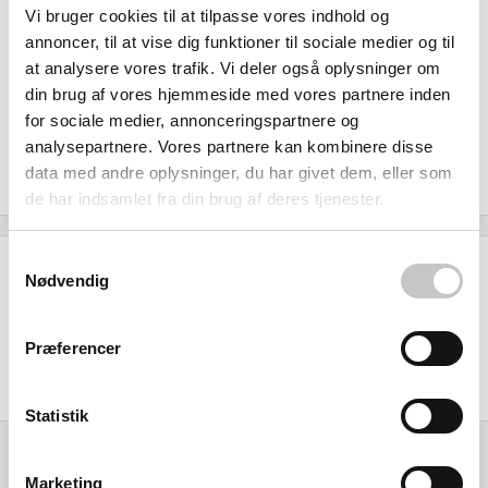
Vi bruger cookies til at tilpasse vores indhold og
Med udvendige mål på 1000 x 600 x 2000 mm får du
annoncer, til at vise dig funktioner til sociale medier og til
maksimal opbevaring på minimal gulvplads - perfekt til
at analysere vores trafik. Vi deler også oplysninger om
både trange værksteder og moderne lagerafdelinger. Som
din brug af vores hjemmeside med vores partnere inden
specialister i lager- og transportudstyr leverer Dansk Niels
for sociale medier, annonceringspartnere og
Bo kvalitet, du kan regne med, og du får 14 dages fuld
analysepartnere. Vores partnere kan kombinere disse
data med andre oplysninger, du har givet dem, eller som
returret på købet.
de har indsamlet fra din brug af deres tjenester.
Samtykkevalg
Specifikationer
Nødvendig
Størrelse (L x b x h):
Præferencer
Ydre:
1000 x 600 x 2000 mm
Statistik
Marketing