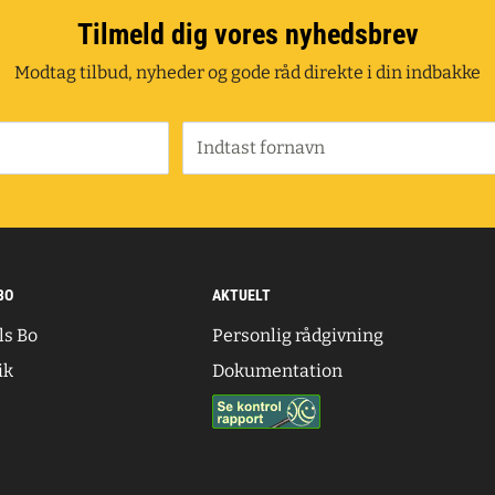
Tilmeld dig vores nyhedsbrev
Modtag tilbud, nyheder og gode råd direkte i din indbakke
Indtast fornavn
BO
AKTUELT
ls Bo
Personlig rådgivning
ik
Dokumentation