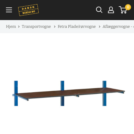
Spring
0
til
indhold
Hjem
Transportvogne
Fetra Plade/rørvogne
Aflæggervogne -