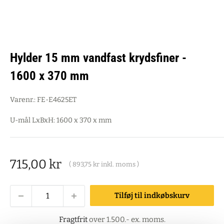
Hylder 15 mm vandfast krydsfiner -
1600 x 370 mm
Varenr.:
FE-E4625ET
U-mål LxBxH: 1600 x 370 x mm
Salgspris
715,00 kr
(
893,75 kr
inkl. moms )
Tilføj til indkøbskurv
Fragtfrit
over 1.500.- ex. moms.