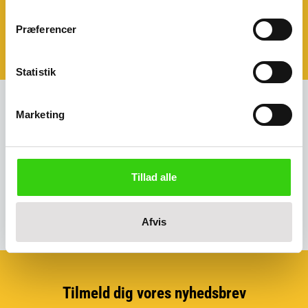
vores produkter?
Præferencer
Book et møde - så kommer vi til dig!
Klik her og aftal dit møde
Statistik
Marketing
Kreditkort, EAN eller fakturaaftale
Mulighed for kreditkort, EAN faktura eller fakturaaftale.
Tillad alle
Afvis
Tilmeld dig vores nyhedsbrev