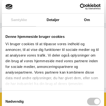
Forventet leveringstid: 3 - 4 uger
Samtykke
Detaljer
Om
Beskrivelse
Denne hjemmeside bruger cookies
Vi bruger cookies til at tilpasse vores indhold og
Hylder af 15 mm stærk vandfast krydsfiner.
annoncer, til at vise dig funktioner til sociale medier og til
at analysere vores trafik. Vi deler også oplysninger om
Som er vendbar - en side er glat og en side er skridsikker.
din brug af vores hjemmeside med vores partnere inden
for sociale medier, annonceringspartnere og
Med fastgørelsesbeslag.
analysepartnere. Vores partnere kan kombinere disse
data med andre oplysninger, du har givet dem, eller som
de har indsamlet fra din brug af deres tjenester.
Samtykkevalg
Book et møde med os
Nødvendig
Ønsker du at se eller prøve nogle af