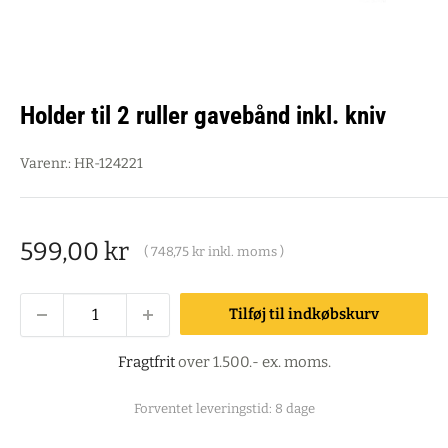
Holder til 2 ruller gavebånd inkl. kniv
Varenr.:
HR-124221
Salgspris
599,00 kr
(
748,75 kr
inkl. moms )
Tilføj til indkøbskurv
Fragtfrit
over 1.500.- ex. moms.
Forventet leveringstid: 8 dage