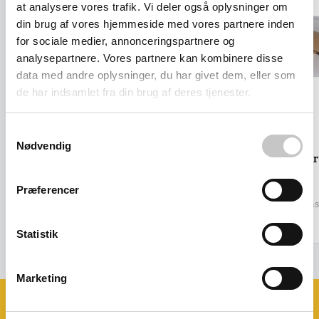
at analysere vores trafik. Vi deler også oplysninger om
din brug af vores hjemmeside med vores partnere inden
for sociale medier, annonceringspartnere og
analysepartnere. Vores partnere kan kombinere disse
data med andre oplysninger, du har givet dem, eller som
de har indsamlet fra din brug af deres tjenester.
Samtykkevalg
Nødvendig
Standard dråbe dispenser til
Indpakningspapir
tape
Salgspris
115,00 kr
Præferencer
Salgspris
122,00 kr
(
143,75 kr
inkl. moms
(
152,50 kr
inkl. moms )
Statistik
Marketing
Book et møde med os
Ønsker du at se eller prøve nogle af