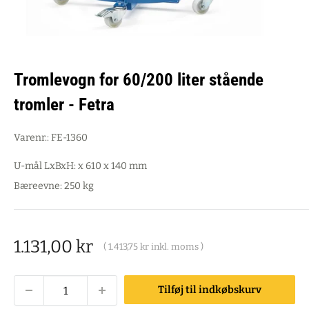
Tromlevogn for 60/200 liter stående
tromler - Fetra
Varenr.:
FE-1360
U-mål LxBxH: x 610 x 140 mm
Bæreevne: 250 kg
Salgspris
1.131,00 kr
(
1.413,75 kr
inkl. moms )
Tilføj til indkøbskurv