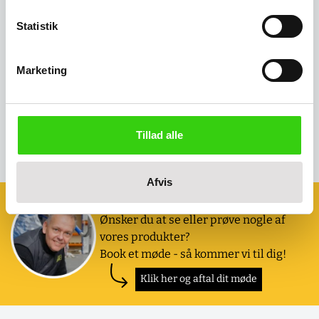
Statistik
Tromlevogn lufthjul & med
Marketing
støttehjul
Salgspris
2.511,00 kr
(
3.138,75 kr
inkl. moms )
Tillad alle
Afvis
Book et møde med os
Ønsker du at se eller prøve nogle af
vores produkter?
Book et møde - så kommer vi til dig!
Klik her og aftal dit møde