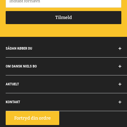
Indtast fornavn
Tilmeld
SÅDAN KØBER DU
Handelsbetingelser
OM DANSK NIELS BO
Fragt og retur
Privatkunder/erhverv
Om Dansk Niels Bo
AKTUELT
Fakturaaftale
Privatlivspolitik
Job
Personlig rådgivning
KONTAKT
Personale
Dokumentation
Dansk Niels Bo
Fortryd din ordre
Vognmagervej 10, Snoghøj