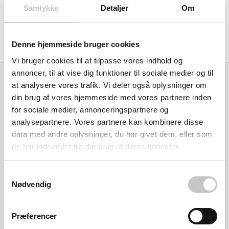
Samtykke
Detaljer
Om
Hjul størrelse: 80 x 35 mm
Denne hjemmeside bruger cookies
Produceret i Tyskland af Fetra.
Vi bruger cookies til at tilpasse vores indhold og
annoncer, til at vise dig funktioner til sociale medier og til
at analysere vores trafik. Vi deler også oplysninger om
Relaterede varer
din brug af vores hjemmeside med vores partnere inden
for sociale medier, annonceringspartnere og
analysepartnere. Vores partnere kan kombinere disse
data med andre oplysninger, du har givet dem, eller som
de har indsamlet fra din brug af deres tjenester.
Samtykkevalg
Nødvendig
Præferencer