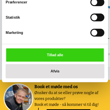
Præferencer
Statistik
Marketing
El-trækmotor EasyGo Premium
Skriveplade - A4 
Small for vogne bredde 500 mm
Salgspris
446,00 kr
Salgspris
20.119,00 kr
(
557,50 kr
inkl. moms
Tillad alle
(
25.148,75 kr
inkl. moms )
Afvis
Book et møde med os
Ønsker du at se eller prøve nogle af
vores produkter?
Book et møde - så kommer vi til dig!