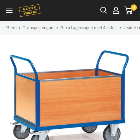
Spring
0
til
indhold
Hjem
Transportvogne
Fetra Lagervogne med 4 sider
4 sidet 