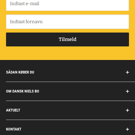
Indtast e-mail
Indtast fornavn
Tilmeld
SÅDAN KØBER DU
Handelsbetingelser
OM DANSK NIELS BO
Fragt og retur
Privatkunder/erhverv
Om Dansk Niels Bo
AKTUELT
Fakturaaftale
Privatlivspolitik
Job
Personlig rådgivning
KONTAKT
Personale
Dokumentation