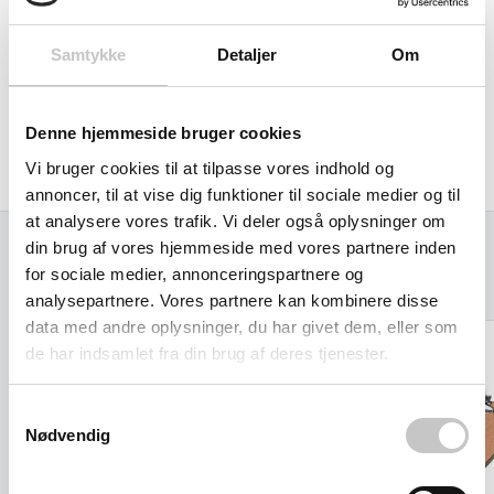
Overfladebeskyttet som er slag- og ridsefast.
Samtykke
Detaljer
Om
Platform træbaserede paneler sider af bøge dekor.
Egenvægt 41 kg
Denne hjemmeside bruger cookies
Vi bruger cookies til at tilpasse vores indhold og
Produceret i Tyskland af Fetra
annoncer, til at vise dig funktioner til sociale medier og til
at analysere vores trafik. Vi deler også oplysninger om
din brug af vores hjemmeside med vores partnere inden
for sociale medier, annonceringspartnere og
Relaterede varer
analysepartnere. Vores partnere kan kombinere disse
data med andre oplysninger, du har givet dem, eller som
de har indsamlet fra din brug af deres tjenester.
Samtykkevalg
Nødvendig