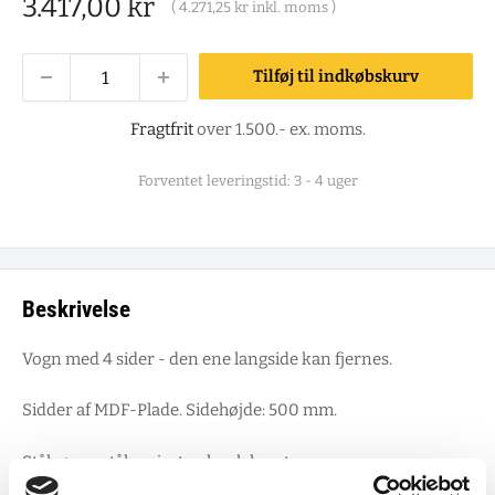
Salgspris
3.417,00 kr
(
4.271,25 kr
inkl. moms )
Tilføj til indkøbskurv
Fragtfrit
over 1.500.- ex. moms.
Forventet leveringstid: 3 - 4 uger
Beskrivelse
Vogn med 4 sider - den ene langside kan fjernes.
Sidder af MDF-Plade. Sidehøjde: 500 mm.
Stålrør og stål svejset pulverlakeret