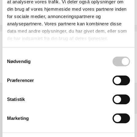
at analysere vores trafik. Vi deler også oplysninger om
produkter der skal transporteres sikkert til internationale
din brug af vores hjemmeside med vores partnere inden
markeder.
for sociale medier, annonceringspartnere og
analysepartnere. Vores partnere kan kombinere disse
data med andre oplysninger, du har givet dem, eller som
de har indsamlet fra din brug af deres tjenester.
Specifikationer
Samtykkevalg
Størrelse (L x b x h):
Nødvendig
Ydre:
1200 x 1000 x 150 mm
Præferencer
Statistik
Relaterede varer
Marketing