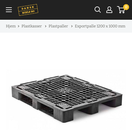
Spring
0
til
indhold
Hjem
Plastkasser
Plastpaller
Exportpalle 1200 x 1000 mm