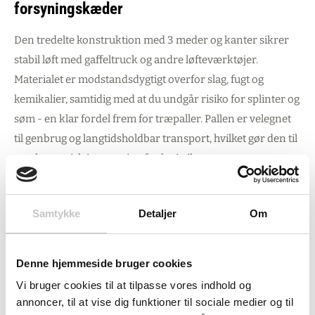
forsyningskæder
Den tredelte konstruktion med 3 meder og kanter sikrer
stabil løft med gaffeltruck og andre løfteværktøjer.
Materialet er modstandsdygtigt overfor slag, fugt og
kemikalier, samtidig med at du undgår risiko for splinter og
søm - en klar fordel frem for træpaller. Pallen er velegnet
til genbrug og langtidsholdbar transport, hvilket gør den til
en økonomisk investering for logistikcentre og
eksportorienterede produktionsvirksomheder.
Med mulighed for sikker stabling af 16 stk. pr. stak
Samtykke
Detaljer
Om
optimerer du lagerkapaciteten, mens
belastningsfordelingen gennem kanterne sikrer stabilitet.
Denne hjemmeside bruger cookies
Ved reolopbevaring kan pallen bære op til 350 kg. Denne
Vi bruger cookies til at tilpasse vores indhold og
palle er ikke egnet til fødevarekontakt, men perfekt til
annoncer, til at vise dig funktioner til sociale medier og til
industrigods, byggematerialer og andre non-food