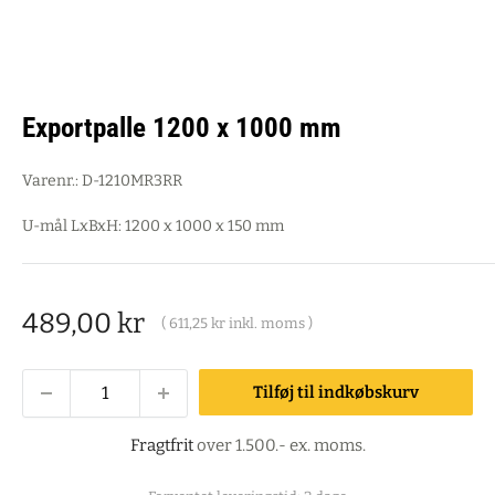
Exportpalle 1200 x 1000 mm
Varenr.:
D-1210MR3RR
U-mål LxBxH: 1200 x 1000 x 150 mm
Salgspris
489,00 kr
(
611,25 kr
inkl. moms )
Tilføj til indkøbskurv
Fragtfrit
over 1.500.- ex. moms.