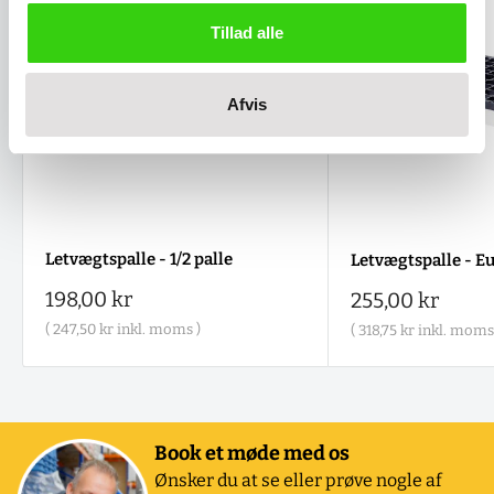
Tillad alle
Afvis
Letvægtspalle - 1/2 palle
Letvægtspalle - E
Salgspris
198,00 kr
Salgspris
255,00 kr
(
247,50 kr
inkl. moms )
(
318,75 kr
inkl. moms
Book et møde med os
Ønsker du at se eller prøve nogle af