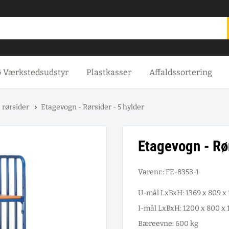
& Værkstedsudstyr
Plastkasser
Affaldssortering
 rørsider
Etagevogn - Rørsider - 5 hylder
Etagevogn - Rør
Varenr.:
FE-8353-1
U-mål LxBxH: 1369 x 809 
I-mål LxBxH: 1200 x 800 x
Bæreevne: 600 kg