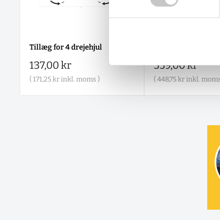
Tillæg for 4 drejehjul
Skriveplade - A4
Salgspris
Salgspris
137,00 kr
359,00 kr
(
171,25 kr
inkl. moms )
(
448,75 kr
inkl. moms