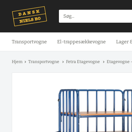
Spring
til
indhold
Transportvogne
El-trappesækkevogne
Lager 
Hjem
Transportvogne
Fetra Etagevogne
Etagevogne -