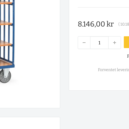
Salgspris
8.146,00 kr
(
10.1
F
Forventet leverin