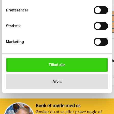
Præferencer
Statistik
Marketing
Skriveplade - A4
Tillæg for 4 drejeh
Tillad alle
Salgspris
359,00 kr
Salgspris
137,00 kr
(
448,75 kr
inkl. moms )
(
171,25 kr
inkl. moms 
Afvis
Book et møde med os
Ønsker du at se eller prøve nogle af