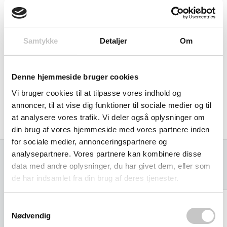
Hyldehøjder: 269, 669 & 1069 mm.
Bæreevne pr. bakke: 120 kg.
Samtykke
Detaljer
Om
Bakkerne kan justeres for hver 100 mm.
Bakkehøjde 60 mm
Denne hjemmeside bruger cookies
Vi bruger cookies til at tilpasse vores indhold og
Egenvægt 65 kg
annoncer, til at vise dig funktioner til sociale medier og til
at analysere vores trafik. Vi deler også oplysninger om
Produceret i Tyskland af Fetra.
din brug af vores hjemmeside med vores partnere inden
for sociale medier, annonceringspartnere og
analysepartnere. Vores partnere kan kombinere disse
data med andre oplysninger, du har givet dem, eller som
Relaterede varer
de har indsamlet fra din brug af deres tjenester.
Samtykkevalg
Nødvendig