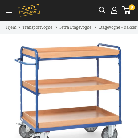
Spring
0
til
indhold
Hjem
Transportvogne
Fetra Etagevogne
Etagevogne - bakker