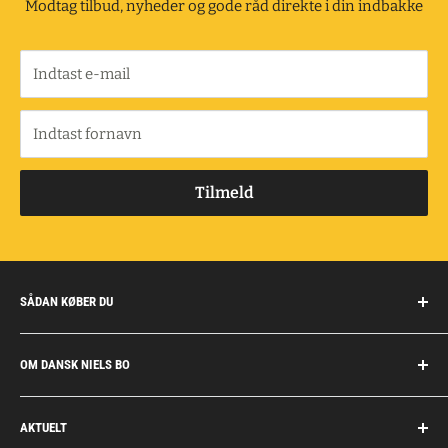
Modtag tilbud, nyheder og gode råd direkte i din indbakke
Indtast e-mail
Indtast fornavn
Tilmeld
SÅDAN KØBER DU
Handelsbetingelser
OM DANSK NIELS BO
Fragt og retur
Privatkunder/erhverv
Om Dansk Niels Bo
AKTUELT
Fakturaaftale
Privatlivspolitik