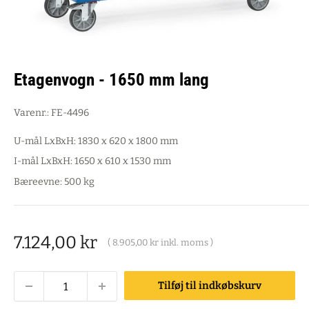
Etagenvogn - 1650 mm lang
Varenr.:
FE-4496
U-mål LxBxH: 1830 x 620 x 1800 mm
I-mål LxBxH: 1650 x 610 x 1530 mm
Bæreevne: 500 kg
Salgspris
7.124,00 kr
(
8.905,00 kr
inkl. moms )
Tilføj til indkøbskurv