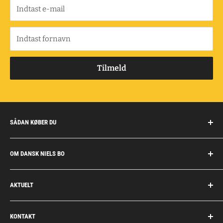
Indtast e-mail
Indtast fornavn
Tilmeld
SÅDAN KØBER DU
Handelsbetingelser
OM DANSK NIELS BO
Fragt og retur
Privatkunder/erhverv
Om Dansk Niels Bo
AKTUELT
Fakturaaftale
Privatlivspolitik
Job
Personlig rådgivning
KONTAKT
Personale
Dokumentation