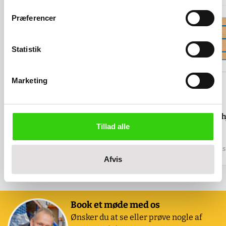
Præferencer
Statistik
Marketing
Skriveplade - A4
Tillæg for 4 drejeh
Tillad alle
Salgspris
359,00 kr
Salgspris
137,00 kr
(
448,75 kr
inkl. moms )
(
171,25 kr
inkl. moms 
Afvis
Book et møde med os
Ønsker du at se eller prøve nogle af