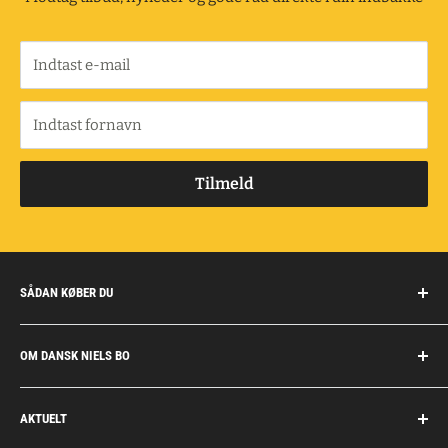
Indtast e-mail
Indtast fornavn
Tilmeld
SÅDAN KØBER DU
Handelsbetingelser
OM DANSK NIELS BO
Fragt og retur
Privatkunder/erhverv
Om Dansk Niels Bo
AKTUELT
Fakturaaftale
Privatlivspolitik