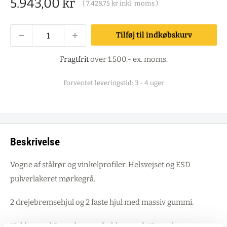
Salgspris
5.943,00 kr
(
7.428,75 kr
inkl. moms )
Tilføj til indkøbskurv
Fragtfrit
over 1.500.- ex. moms.
Forventet leveringstid: 3 - 4 uger
Beskrivelse
Vogne af stålrør og vinkelprofiler. Helsvejset og ESD
pulverlakeret mørkegrå.
2 drejebremsehjul og 2 faste hjul med massiv gummi.
Hylder med 5 mm kant og bakker med 45 mm kant