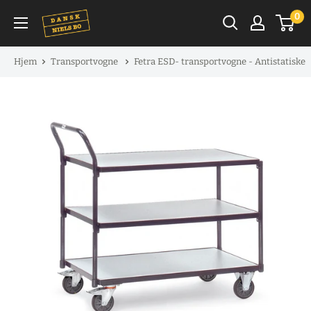
Spring
0
til
indhold
Hjem
Transportvogne
Fetra ESD- transportvogne - Antistatiske