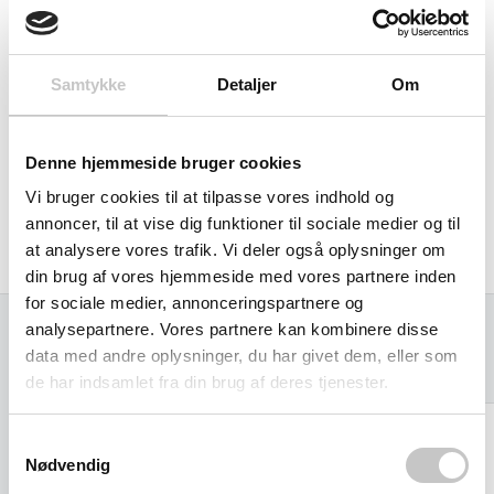
Bordpladerne er udført efter DIN 68765.
Samtykke
Detaljer
Om
Hjul størrelse: 125 mm
Egenvægt: 53 kg
Denne hjemmeside bruger cookies
Vi bruger cookies til at tilpasse vores indhold og
Produceret i Tyskland af Fetra
annoncer, til at vise dig funktioner til sociale medier og til
at analysere vores trafik. Vi deler også oplysninger om
din brug af vores hjemmeside med vores partnere inden
for sociale medier, annonceringspartnere og
analysepartnere. Vores partnere kan kombinere disse
data med andre oplysninger, du har givet dem, eller som
Relaterede varer
de har indsamlet fra din brug af deres tjenester.
Samtykkevalg
Nødvendig