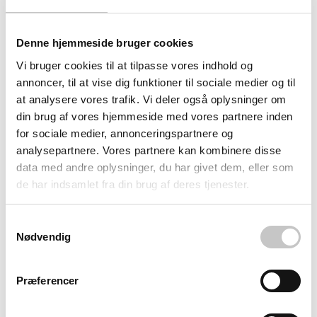
Denne hjemmeside bruger cookies
Vi bruger cookies til at tilpasse vores indhold og
Dokumenterede resultater i praksis
annoncer, til at vise dig funktioner til sociale medier og til
at analysere vores trafik. Vi deler også oplysninger om
DropBucket leverer målbare forbedringer: Op til 75%
din brug af vores hjemmeside med vores partnere inden
for sociale medier, annonceringspartnere og
mindre tid til opsætning og op til 30% mindre tid til
analysepartnere. Vores partnere kan kombinere disse
oprydning sammenlignet med traditionelle løsninger. Ved
data med andre oplysninger, du har givet dem, eller som
events reduceres henkastet affald med op til 25%, hvilket
de har indsamlet fra din brug af deres tjenester.
sikrer renere venues og bedre affaldssortering.
Samtykkevalg
De 50 stativer leveres i 5 praktiske bundter af 10 stk., og
Nødvendig
kan foldes sammen for optimal transport og
lagerpladsbesparelse. Råmaterialerne fra ansvarligt
Præferencer
skovbrug og den minimale CO2-påvirkning gør dette til det
genbrugeligt ikke engangsstativ, der understøtter jeres