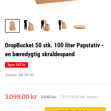
DropBucket 50 stk. 100 liter Papstativ -
en bæredygtig skraldespand
Spar
547 kr
Varenr.:
DB-PS-50
Salgspris
3.098,00 kr
Alm.
3.645 kr.
(
3.872,50 kr
inkl. moms )
pris