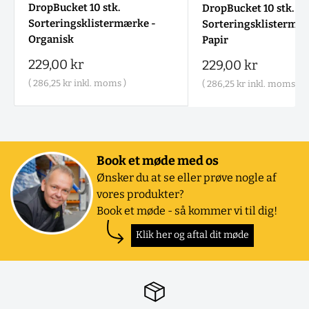
DropBucket 10 stk.
DropBucket 10 stk.
Sorteringsklistermærke -
Sorteringsklistermær
Organisk
Papir
Salgspris
229,00 kr
Salgspris
229,00 kr
(
286,25 kr
inkl. moms )
(
286,25 kr
inkl. moms )
Book et møde med os
Ønsker du at se eller prøve nogle af
vores produkter?
Book et møde - så kommer vi til dig!
Klik her og aftal dit møde