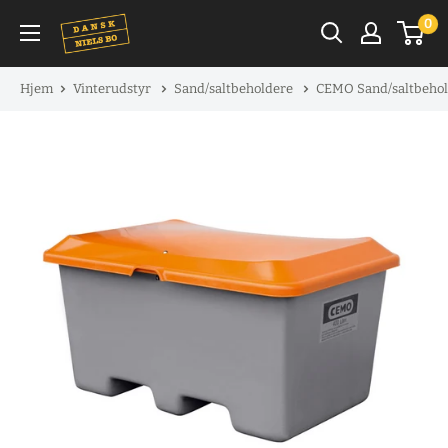
Spring
0
til
indhold
Hjem
Vinterudstyr
Sand/saltbeholdere
CEMO Sand/saltbeholde