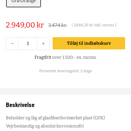
Grå/Orange
Salgspris
2.949,00 kr
Alm.
3.474 kr.
(
3.686,25 kr
inkl. moms )
pris
Tilføj til indkøbskurv
Fragtfrit
over 1.500.- ex. moms.
Forventet leveringstid: 2 dage
Beskrivelse
Beholder og låg af glasfiberforstærket plast (GFK)
Vejrbestandig og absolut korrosionsfri