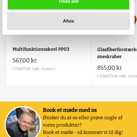
Tillad alle
Afvis
Multifunktionsskovl PP03
Glasfiberforstærke
sneskraber
Salgspris
567,00 kr
Salgspris
855,00 kr
(
708,75 kr
inkl. moms )
(
1.068,75 kr
inkl. mom
Book et møde med os
Ønsker du at se eller prøve nogle af
vores produkter?
Book et møde - så kommer vi til dig!