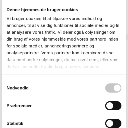
små komponenter, VVS'er med specialværktøj, eller
arbejder på en vedligeholdelsesafdeling, giver denne
Denne hjemmeside bruger cookies
organisering dig den tidsbesparelse og professionelle
Vi bruger cookies til at tilpasse vores indhold og
arbejdsgang, der gør forskellen i en travl hverdag.
annoncer, til at vise dig funktioner til sociale medier og til
at analysere vores trafik. Vi deler også oplysninger om
din brug af vores hjemmeside med vores partnere inden
for sociale medier, annonceringspartnere og
Specifikationer
analysepartnere. Vores partnere kan kombinere disse
data med andre oplysninger, du har givet dem, eller som
Kapacitet
de har indsamlet fra din brug af deres tjenester.
400
liter
Samtykkevalg
Størrelse (L x b x h):
Nødvendig
Ydre:
1130 x 150 x 60 mm
Præferencer
Materiale
Polyethylen
Statistik