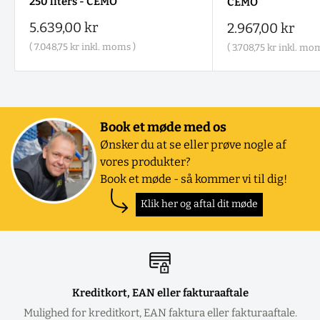
250 liters - CEMO
CEMO
Salgspris
5.639,00 kr
Salgspris
2.967,00 kr
(
7.048,75 kr
inkl. moms )
(
3.708,75 kr
inkl. mom
Book et møde med os
Ønsker du at se eller prøve nogle af
vores produkter?
Book et møde - så kommer vi til dig!
Klik her og aftal dit møde
Kreditkort, EAN eller fakturaaftale
Mulighed for kreditkort, EAN faktura eller fakturaaftale.