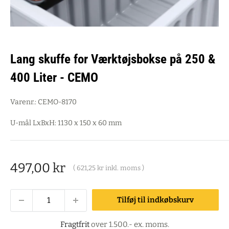
Lang skuffe for Værktøjsbokse på 250 &
400 Liter - CEMO
Varenr.:
CEMO-8170
U-mål LxBxH: 1130 x 150 x 60 mm
Salgspris
497,00 kr
(
621,25 kr
inkl. moms )
Tilføj til indkøbskurv
Fragtfrit
over 1.500.- ex. moms.