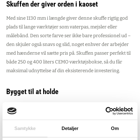
Skuffen der giver orden i kaoset
Med sine 1130 mm i længde giver denne skuffe rigtig god
plads til lange værktøjer som vaterpas, mejsler eller
målebånd. Den sorte farve ser ikke bare professionel ud –
den skjuler også snavs og slid, noget enhver der arbejder
med hænderne vil sætte pris på. Skuffen passer perfekt til
både 250 og 400 liters CEMO værktøjsbokse, så du får
maksimal udnyttelse af din eksisterende investering.
Bygget til at holde
Fremstillet i robust polyethylen (PE) er denne skuffe både
letvægtig og modstandsdygtig. Materialet tåler kemikalier,
fugt og de bump og slag, som følger med et travlt arbejdsliv.
Samtykke
Detaljer
Om
Uanset om du er elektriker med brug for at holde styr på