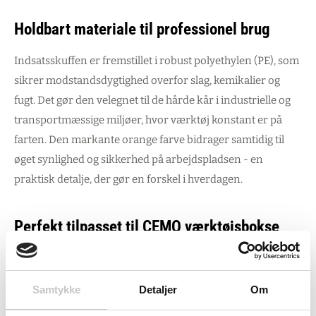
Holdbart materiale til professionel brug
Indsatsskuffen er fremstillet i robust polyethylen (PE), som
sikrer modstandsdygtighed overfor slag, kemikalier og
fugt. Det gør den velegnet til de hårde kår i industrielle og
transportmæssige miljøer, hvor værktøj konstant er på
farten. Den markante orange farve bidrager samtidig til
øget synlighed og sikkerhed på arbejdspladsen - en
praktisk detalje, der gør en forskel i hverdagen.
Perfekt tilpasset til CEMO værktøjsbokse
Med ydre dimensioner på 430 x 280 x 190 mm er denne
indsatsskuffe skræddersyet til at passe perfekt i CEMO
Samtykke
Detaljer
Om
værktøjsbokse på 150 og 250 liter. Det modulopbyggede