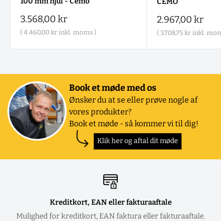
100 mm hjul - Cemo
CEMO
Salgspris
3.568,00 kr
Salgspris
2.967,00 kr
(
4.460,00 kr
inkl. moms )
(
3.708,75 kr
inkl. mom
Book et møde med os
Ønsker du at se eller prøve nogle af
vores produkter?
Book et møde - så kommer vi til dig!
Klik her og aftal dit møde
Kreditkort, EAN eller fakturaaftale
Mulighed for kreditkort, EAN faktura eller fakturaaftale.