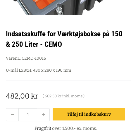
Indsatsskuffe for Værktøjsbokse på 150
& 250 Liter - CEMO
Varenr.:
CEMO-10016
U-mål LxBxH: 430 x 280 x 190 mm
Salgspris
482,00 kr
(
602,50 kr
inkl. moms )
Tilføj til indkøbskurv
Fragtfrit
over 1.500.- ex. moms.