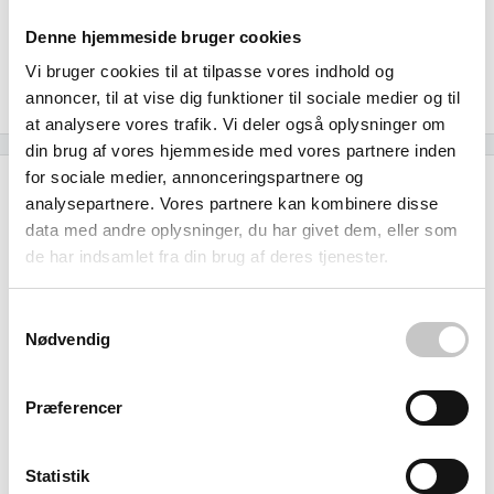
design giver fleksibilitet til at tilpasse opbevaringen efter
dine specifikke behov, mens den kemikalieresistente og
Denne hjemmeside bruger cookies
fugtbestandige konstruktion sikrer, at både skuffe og
Vi bruger cookies til at tilpasse vores indhold og
indhold holder i mange år fremover.
annoncer, til at vise dig funktioner til sociale medier og til
at analysere vores trafik. Vi deler også oplysninger om
din brug af vores hjemmeside med vores partnere inden
for sociale medier, annonceringspartnere og
Specifikationer
analysepartnere. Vores partnere kan kombinere disse
data med andre oplysninger, du har givet dem, eller som
Kapacitet
de har indsamlet fra din brug af deres tjenester.
250
liter
Samtykkevalg
Størrelse (L x b x h):
Nødvendig
Ydre:
430 x 280 x 190 mm
Præferencer
Materiale
Polyethylen
Statistik