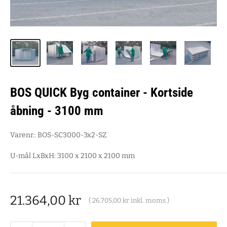
BOS QUICK Byg container - Kortside
åbning - 3100 mm
Varenr.:
BOS-SC3000-3x2-SZ
U-mål LxBxH: 3100 x 2100 x 2100 mm
Salgspris
21.364,00 kr
(
26.705,00 kr
inkl. moms )