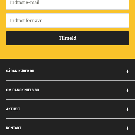
Indtast e-mail
Indtast fornavn
Tilmeld
SÅDAN KØBER DU
Handelsbetingelser
OM DANSK NIELS BO
Fragt og retur
Privatkunder/erhverv
Om Dansk Niels Bo
AKTUELT
Fakturaaftale
Privatlivspolitik
Job
Personlig rådgivning
KONTAKT
Personale
Dokumentation