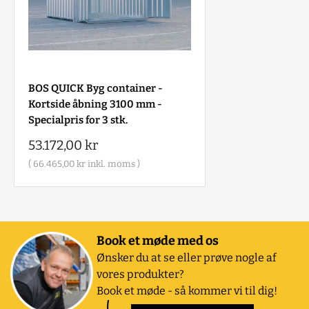
BOS QUICK Byg container -
Kortside åbning 3100 mm -
Specialpris for 3 stk.
Salgspris
53.172,00 kr
(
66.465,00 kr
inkl. moms )
Book et møde med os
Ønsker du at se eller prøve nogle af
vores produkter?
Book et møde - så kommer vi til dig!