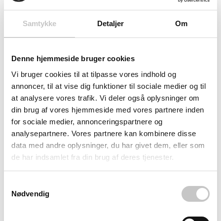
Samtykke
Detaljer
Om
Denne hjemmeside bruger cookies
Mobilitet og sikkerhed i fokus
Vi bruger cookies til at tilpasse vores indhold og
annoncer, til at vise dig funktioner til sociale medier og til
4 kranøjer med 3 tons kapacitet, gaffellommer og robuste
at analysere vores trafik. Vi deler også oplysninger om
metalskinner til gaffeltruck sikrer nem transport mellem
din brug af vores hjemmeside med vores partnere inden
lokationer. TÜV Nord GS-mærkingen garanterer
for sociale medier, annonceringspartnere og
arbejdssikkerhed, mens cylinderlåsen med 3 nøgler og
analysepartnere. Vores partnere kan kombinere disse
solid shooting bolt beskytter mod tyveri. Den modulære
data med andre oplysninger, du har givet dem, eller som
opbygning med aftagelige paneler gør reparationer hurtige
de har indsamlet fra din brug af deres tjenester.
og omkostningseffektive.
Samtykkevalg
Den store dobbeltdør på kortsiden (1958 x 1855H mm)
Nødvendig
giver let adgang til indvendige mål på 2975 x 1975 x 1935H
mm. Med 10 års antikorrosionsgaranti og BOS's unikke