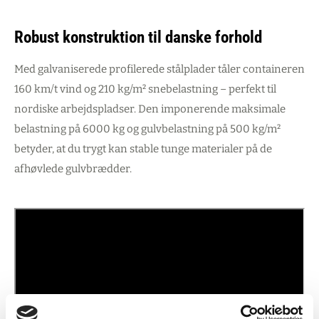
Robust konstruktion til danske forhold
Med galvaniserede profilerede stålplader tåler containeren
160 km/t vind og 210 kg/m² snebelastning – perfekt til
nordiske arbejdspladser. Den imponerende maksimale
belastning på 6000 kg og gulvbelastning på 500 kg/m²
betyder, at du trygt kan stable tunge materialer på de
afhøvlede gulvbrædder.