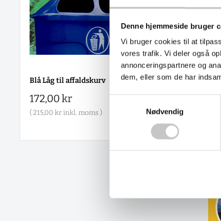
Denne hjemmeside bruger c
Vi bruger cookies til at tilpas
vores trafik. Vi deler også 
annonceringspartnere og anal
dem, eller som de har indsaml
Blå Låg til affaldskurv
Monteringssæt til
affaldskurv
Salgspris
172,00 kr
Samtykkevalg
Salgspris
307,00 kr
Nødvendig
(
215,00 kr
inkl. moms )
(
383,75 kr
inkl. moms