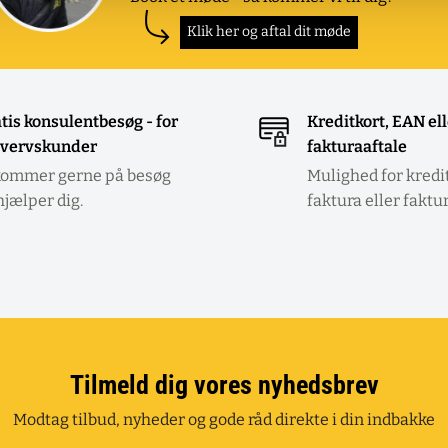
Klik her og aftal dit møde
tis konsulentbesøg - for
Kreditkort, EAN el
vervskunder
fakturaaftale
kommer gerne på besøg
Mulighed for kredi
hjælper dig.
faktura eller faktu
Tilmeld dig vores nyhedsbrev
Modtag tilbud, nyheder og gode råd direkte i din indbakke