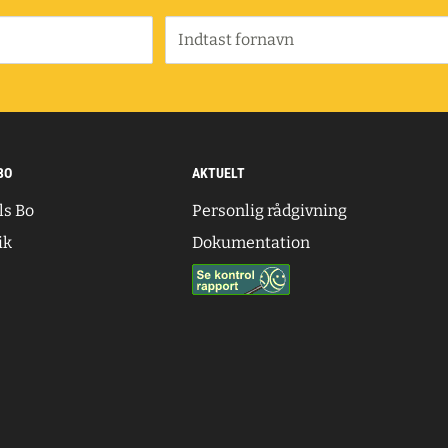
Indtast fornavn
BO
AKTUELT
ls Bo
Personlig rådgivning
ik
Dokumentation