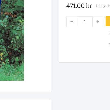
Salgspris
471,00 kr
(
588,75 k
F
F