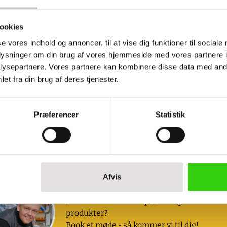
ookies
se vores indhold og annoncer, til at vise dig funktioner til sociale
oplysninger om din brug af vores hjemmeside med vores partnere i
ysepartnere. Vores partnere kan kombinere disse data med andr
et fra din brug af deres tjenester.
Præferencer
Statistik
 )
Afvis
Book et møde med os
Ønsker du at se eller prøve nogle af vores
produkter?
Book et møde - så kommer vi til dig!