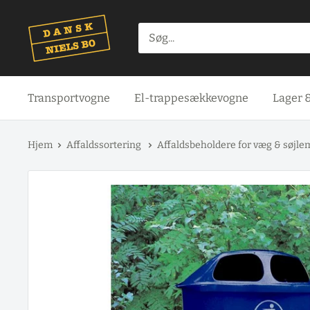
Spring
til
indhold
Transportvogne
El-trappesækkevogne
Lager 
Hjem
Affaldssortering
Affaldsbeholdere for væg & søjl