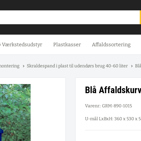
& Værkstedsudstyr
Plastkasser
Affaldssortering
emontering
Skraldespand i plast til udendørs brug 40-60 liter
Blå
Blå Affaldskurv
Varenr.:
GRM-890-1015
U-mål LxBxH: 360 x 530 x