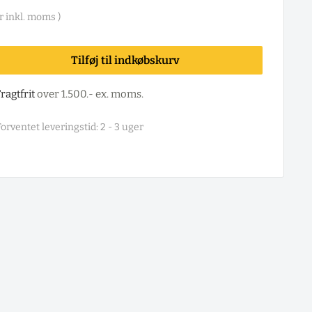
r
inkl. moms )
Tilføj til indkøbskurv
ragtfrit
over 1.500.- ex. moms.
orventet leveringstid: 2 - 3 uger