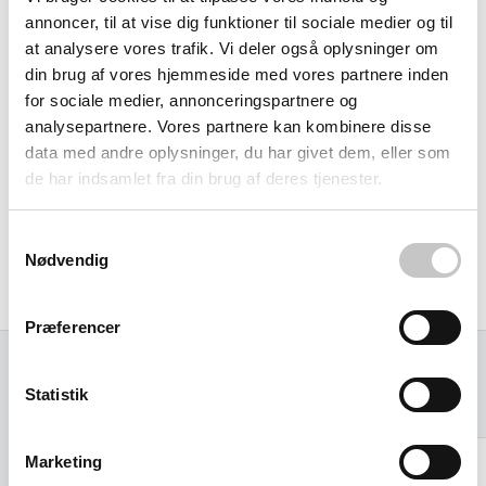
annoncer, til at vise dig funktioner til sociale medier og til
originale gafler sikrer, at truckens tyngdepunkt forbliver
at analysere vores trafik. Vi deler også oplysninger om
indenfor sikre grænser - noget enhver erfaren operatør
din brug af vores hjemmeside med vores partnere inden
vil være opmærksom på.
for sociale medier, annonceringspartnere og
analysepartnere. Vores partnere kan kombinere disse
Som totalleverandør tilbyder vi både standardmål og
data med andre oplysninger, du har givet dem, eller som
specialfremstilling efter dine specifikke behov. For
de har indsamlet fra din brug af deres tjenester.
rentiering og udlejningsvirksomheder betyder det
mulighed for at udvide serviceporteføljen med
Samtykkevalg
Nødvendig
professionelle forlængelsesløsninger til
konkurrencedygtige priser.
Præferencer
Statistik
Relaterede varer
Marketing