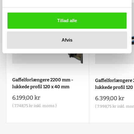
Tillad alle
Afvis
Gaffelforlængere 2200 mm -
Gaffelforlængere
lukkede profil 120 x 40 mm
lukkede profil 12
Salgspris
6.199,00 kr
Salgspris
6.399,00 kr
(
7.748,75 kr
inkl. moms )
(
7.998,75 kr
inkl. mom