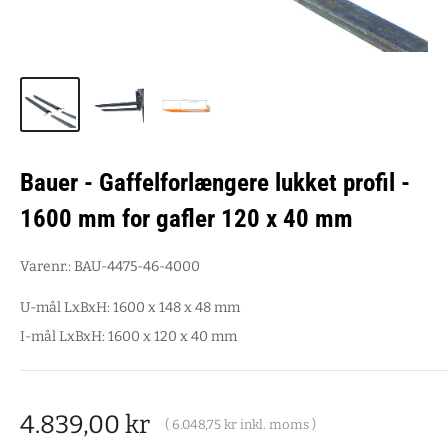
Bauer - Gaffelforlængere lukket profil -
1600 mm for gafler 120 x 40 mm
Varenr.:
BAU-4475-46-4000
U-mål LxBxH: 1600 x 148 x 48 mm
I-mål LxBxH: 1600 x 120 x 40 mm
Salgspris
4.839,00 kr
(
6.048,75 kr
inkl. moms )