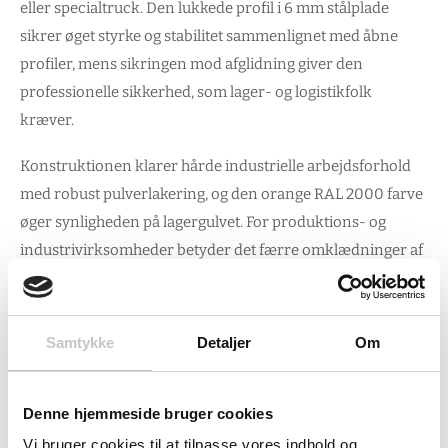
eller specialtruck. Den lukkede profil i 6 mm stålplade
sikrer øget styrke og stabilitet sammenlignet med åbne
profiler, mens sikringen mod afglidning giver den
professionelle sikkerhed, som lager- og logistikfolk
kræver.
Konstruktionen klarer hårde industrielle arbejdsforhold
med robust pulverlakering, og den orange RAL 2000 farve
øger synligheden på lagergulvet. For produktions- og
industrivirksomheder betyder det færre omklædninger af
udstyr og mere fleksibel materialhåndtering.
Professionel anvendelse og sikkerhed
Samtykke
Detaljer
Om
Forlængerne passer til gafler på 120 x 40 mm og kræver
Denne hjemmeside bruger cookies
minimum 960 mm gaffellængde for optimal stabilitet.
Vi bruger cookies til at tilpasse vores indhold og
Korrekt lastfordeling med mindst 60% af lasten på de