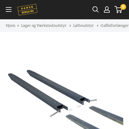
Spring
0
til
indhold
Hjem
Lager og Værkstedsudstyr
Løfteudstyr
Gaffelforlænge