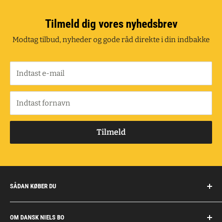
Tilmeld dig vores nyhedsbrev
Modtag tilbud, nyheder og gode råd direkte i din indbakke
Indtast e-mail
Indtast fornavn
Tilmeld
SÅDAN KØBER DU
Handelsbetingelser
OM DANSK NIELS BO
Fragt og retur