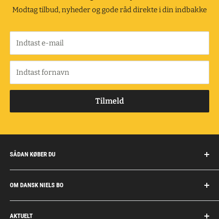
Modtag tilbud, nyheder og gode råd direkte i din indbakke
Indtast e-mail
Indtast fornavn
Tilmeld
SÅDAN KØBER DU
Handelsbetingelser
OM DANSK NIELS BO
Fragt og retur
Privatkunder/erhverv
Om Dansk Niels Bo
AKTUELT
Fakturaaftale