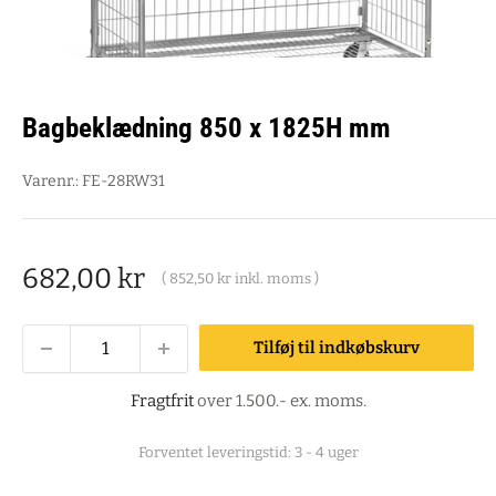
Bagbeklædning 850 x 1825H mm
Varenr.:
FE-28RW31
Salgspris
682,00 kr
(
852,50 kr
inkl. moms )
Tilføj til indkøbskurv
Fragtfrit
over 1.500.- ex. moms.
Forventet leveringstid: 3 - 4 uger