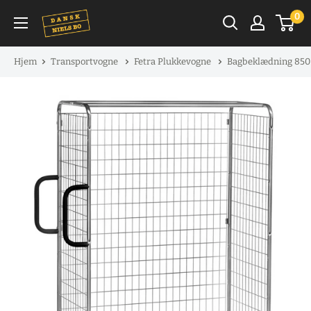
Spring
0
til
indhold
Hjem
Transportvogne
Fetra Plukkevogne
Bagbeklædning 850