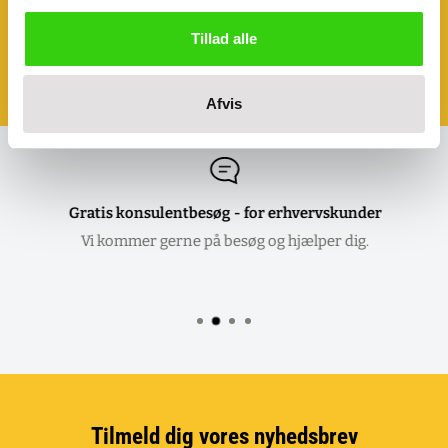
Ønsker du at se eller prøve nogle af
vores produkter?
Tillad alle
Book et møde - så kommer vi til dig!
Klik her og aftal dit møde
Afvis
Gratis konsulentbesøg - for erhvervskunder
Vi kommer gerne på besøg og hjælper dig.
Tilmeld dig vores nyhedsbrev