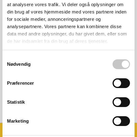
at analysere vores trafik. Vi deler også oplysninger om
din brug af vores hjemmeside med vores partnere inden
for sociale medier, annonceringspartnere og
analysepartnere. Vores partnere kan kombinere disse
data med andre oplysninger, du har givet dem, eller som
de har indsamlet fra din brug af deres tjenester.
Samtykkevalg
Nødvendig
Plukkevogn, 850 x 610 x 1825H
mm, galvaniseret
Præferencer
Salgspris
4.165,00 kr
(
5.206,25 kr
inkl. moms )
Statistik
Marketing
Book et møde med os