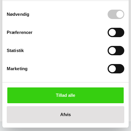
Samtykkevalg
Nødvendig
Kapacitet
3.7
liter
Præferencer
Temperatur
Min: -40 grader
Statistik
Max:
90
grader
Størrelse (L x b x h):
Marketing
Ydre:
250 x 148 x 130 mm
Indre:
175 x 142 x 120 mm
Tillad alle
Materiale
Polypropylen
Afvis