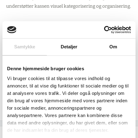
understøtter kassen visuel kategorisering og organisering.
PP-materiale med maksimal styrke
Fremstillet i PP (Polypropylen) leverer denne reolkasse høj
Samtykke
Detaljer
Om
styrke og maximal statisk styrke, samtidig med at den er
nem at rengøre. De indvendige dimensioner på 175 × 142 ×
120 mm og udvendige på 250 × 148 × 130 mm giver et
Denne hjemmeside bruger cookies
praktisk volumen på 3,7 liter - perfekt til
Vi bruger cookies til at tilpasse vores indhold og
industrivirksomheder, værksteder, lager- og
annoncer, til at vise dig funktioner til sociale medier og til
logistikvirksomheder samt mindre produktionsanlæg, der
at analysere vores trafik. Vi deler også oplysninger om
din brug af vores hjemmeside med vores partnere inden
søger pålidelige opbevaringsløsninger med funktionelt
for sociale medier, annonceringspartnere og
design og optimal pladsudnyttelse.
analysepartnere. Vores partnere kan kombinere disse
data med andre oplysninger, du har givet dem, eller som
de har indsamlet fra din brug af deres tjenester.
Specifikationer