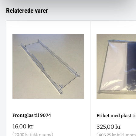
Relaterede varer
Frontglas til 9074
Etiket med plast t
Salgspris
16,00 kr
Salgspris
325,00 kr
(
20,00 kr
inkl. moms )
(
406,25 kr
inkl. moms