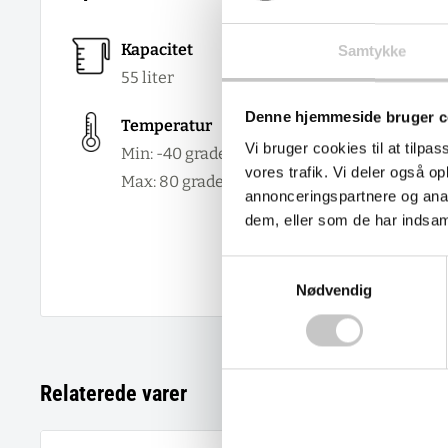
Kapacitet
Samtykke
Godken
55
liter
Denne hjemmeside bruger c
Størrel
Temperatur
Ydre:
Vi bruger cookies til at tilpas
Min: -40 grader
vores trafik. Vi deler også 
Indre:
Max:
80
grader
annonceringspartnere og anal
dem, eller som de har indsaml
Materi
Polyp
Samtykkevalg
Nødvendig
Relaterede varer