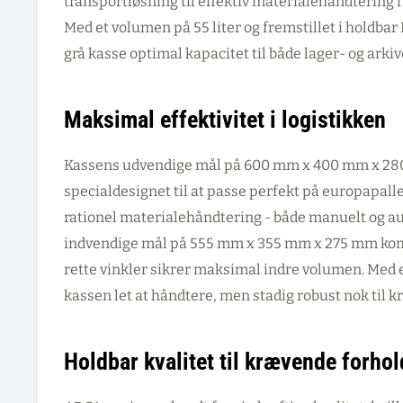
transportløsning til effektiv materialehåndtering i
Med et volumen på 55 liter og fremstillet i holdbar
grå kasse optimal kapacitet til både lager- og arki
Maksimal effektivitet i logistikken
Kassens udvendige mål på 600 mm x 400 mm x 28
specialdesignet til at passe perfekt på europapaller
rationel materialehåndtering - både manuelt og a
indvendige mål på 555 mm x 355 mm x 275 mm ko
rette vinkler sikrer maksimal indre volumen. Med e
kassen let at håndtere, men stadig robust nok til k
Holdbar kvalitet til krævende forhol