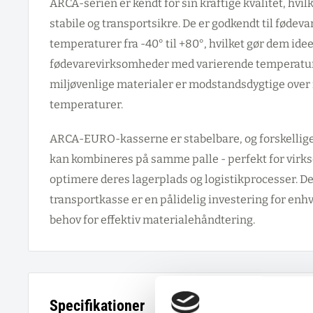
ARCA-serien er kendt for sin kraftige kvalitet, hvil
stabile og transportsikre. De er godkendt til fødev
temperaturer fra -40° til +80°, hvilket gør dem ideel
fødevarevirksomheder med varierende temperatur
miljøvenlige materialer er modstandsdygtige over
temperaturer.
ARCA-EURO-kasserne er stabelbare, og forskellige 
kan kombineres på samme palle - perfekt for virk
optimere deres lagerplads og logistikprocesser. D
transportkasse er en pålidelig investering for en
behov for effektiv materialehåndtering.
Specifikationer