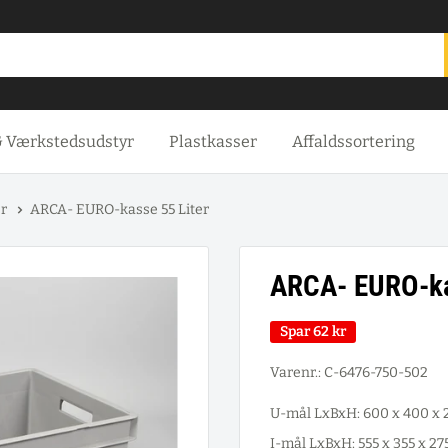
& Værkstedsudstyr
Plastkasser
Affaldssortering
er
ARCA- EURO-kasse 55 Liter
ARCA- EURO-ka
Spar
62 kr
Varenr.:
C-6476-750-502
U-mål LxBxH: 600 x 400 x
I-mål LxBxH: 555 x 355 x 2