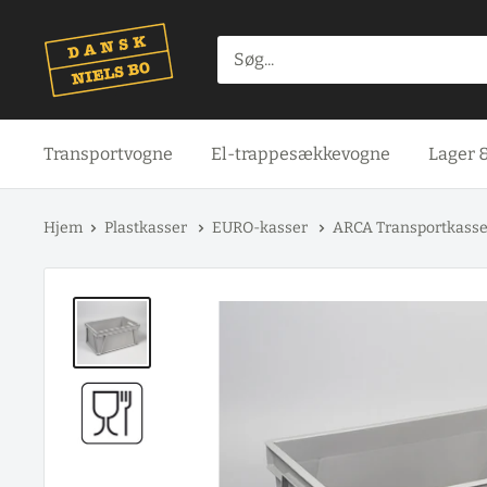
Spring
til
indhold
Transportvogne
El-trappesækkevogne
Lager 
Hjem
Plastkasser
EURO-kasser
ARCA Transportkass