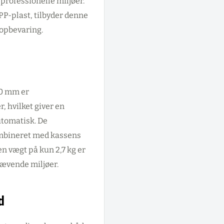
 professionelle miljøer.
 PP-plast, tilbyder denne
vopbevaring.
0 mm er
, hvilket giver en
utomatisk. De
mbineret med kassens
n vægt på kun 2,7 kg er
rævende miljøer.
d