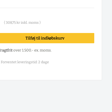
(
308,75 kr
inkl. moms )
Tilføj til indkøbskurv
ragtfrit
over 1.500.- ex. moms.
Forventet leveringstid: 2 dage