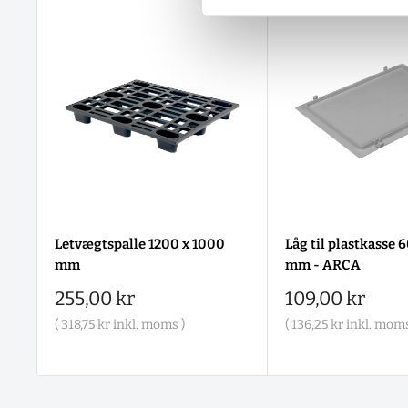
Letvægtspalle 1200 x 1000
Låg til plastkasse 
mm
mm - ARCA
Salgspris
Salgspris
255,00 kr
109,00 kr
(
318,75 kr
inkl. moms )
(
136,25 kr
inkl. moms