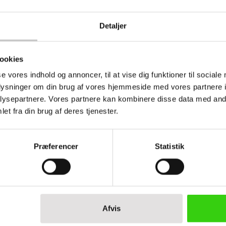
Detaljer
dt til fødevarer
ookies
se (L x b x h):
600 x 400 x 280 mm
se vores indhold og annoncer, til at vise dig funktioner til sociale
oplysninger om din brug af vores hjemmeside med vores partnere i
555 x 355 x 275 mm
ysepartnere. Vores partnere kan kombinere disse data med andr
et fra din brug af deres tjenester.
ale
ropylen
Præferencer
Statistik
Afvis