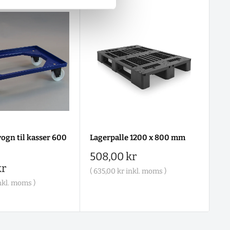
ogn til kasser 600
Lagerpalle 1200 x 800 mm
Salgspris
508,00 kr
is
kr
(
635,00 kr
inkl. moms )
nkl. moms )