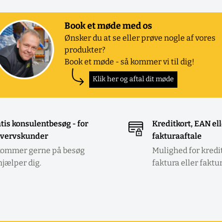
Book et møde med os
Ønsker du at se eller prøve nogle af vores
produkter?
Book et møde - så kommer vi til dig!
Klik her og aftal dit møde
tis konsulentbesøg - for
Kreditkort, EAN el
vervskunder
fakturaaftale
kommer gerne på besøg
Mulighed for kredi
hjælper dig.
faktura eller faktu