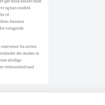
ket gør disse kasser både
arer og kan modstå
le til
krav. Kassens
 for svingende
størrelser fra serien
somheder der ønsker at
enne alsidige
hver virksomhed med