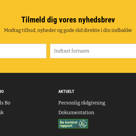
Tilmeld dig vores nyhedsbrev
Modtag tilbud, nyheder og gode råd direkte i din indbakke
Indtast fornavn
BO
AKTUELT
ls Bo
Personlig rådgivning
ik
Dokumentation