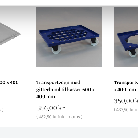
600 x 400
Transportvogn med
Transportv
gitterbund til kasser 600 x
x 400 mm
400 mm
Salgspr
350,00 
Salgspris
386,00 kr
 )
(
437,50 kr
i
(
482,50 kr
inkl. moms )