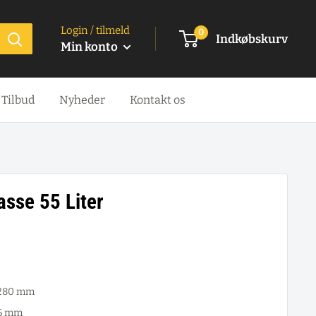
Login / tilmeld
0
Indkøbskurv
Min konto
Tilbud
Nyheder
Kontakt os
sse 55 Liter
 280 mm
75 mm