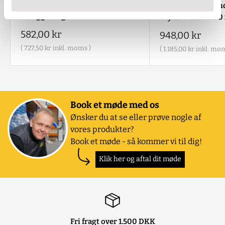
30 mm stop - enkeltsidet
Hylder 15 mm van
aflæggervogne
krydsfiner - 200
Salgspris
582,00 kr
Salgspris
948,00 kr
(
727,50 kr
inkl. moms )
(
1.185,00 kr
inkl. mom
Book et møde med os
Ønsker du at se eller prøve nogle af
vores produkter?
Book et møde - så kommer vi til dig!
Klik her og aftal dit møde
Fri fragt over 1.500 DKK