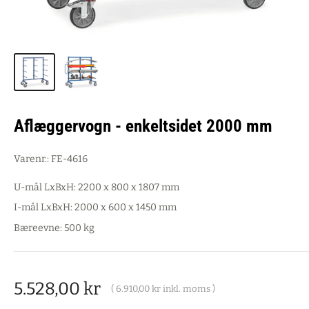
Aflæggervogn - enkeltsidet 2000 mm
Varenr.:
FE-4616
U-mål LxBxH: 2200 x 800 x 1807 mm
I-mål LxBxH: 2000 x 600 x 1450 mm
Bæreevne: 500 kg
Salgspris
5.528,00 kr
(
6.910,00 kr
inkl. moms )