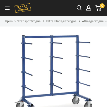
Spring
0
til
indhold
Hjem
Transportvogne
Fetra Plade/rørvogne
Aflæggervogne - 