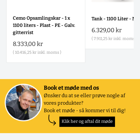
Cemo Opsamlingskar - 1 x
Tank - 1100 Liter - Na
1100 liters - Plast - PE - Galv.
Salgspris
6.329,00 kr
gitterrist
(
7.911,25 kr
inkl. moms )
Salgspris
8.333,00 kr
(
10.416,25 kr
inkl. moms )
Book et møde med os
Ønsker du at se eller prøve nogle af
vores produkter?
Book et møde - så kommer vi til dig!
Klik her og aftal dit møde