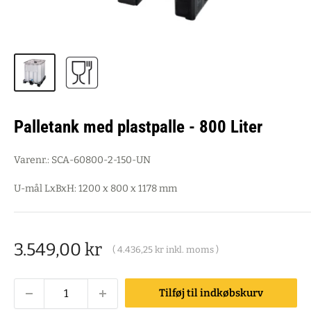
Palletank med plastpalle - 800 Liter
Varenr.:
SCA-60800-2-150-UN
U-mål LxBxH: 1200 x 800 x 1178 mm
Salgspris
3.549,00 kr
(
4.436,25 kr
inkl. moms )
Tilføj til indkøbskurv