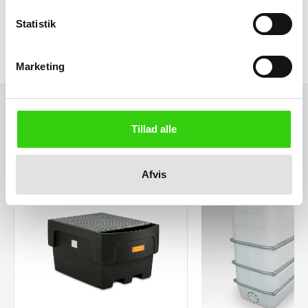
Statistik
Størrelse (L x b x h):
Ydre:
1200 x 800 x 1178 mm
Marketing
Relaterede varer
Tillad alle
Afvis