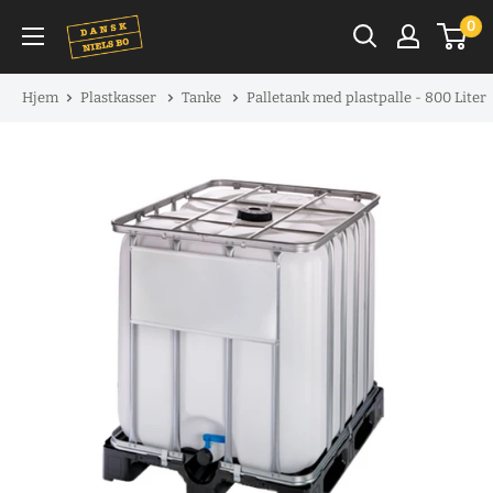
Spring
0
til
indhold
Hjem
Plastkasser
Tanke
Palletank med plastpalle - 800 Liter