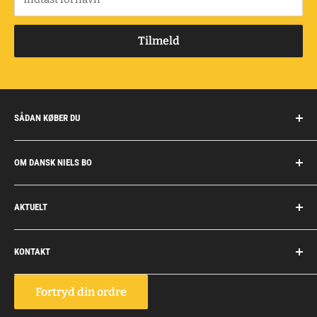
Tilmeld
SÅDAN KØBER DU
Handelsbetingelser
OM DANSK NIELS BO
Fragt og retur
Privatkunder/erhverv
Om Dansk Niels Bo
AKTUELT
Fakturaaftale
Privatlivspolitik
Job
Personlig rådgivning
KONTAKT
Personale
Dokumentation
Dansk Niels Bo
Fortryd din ordre
Vognmagervej 10, Snoghøj