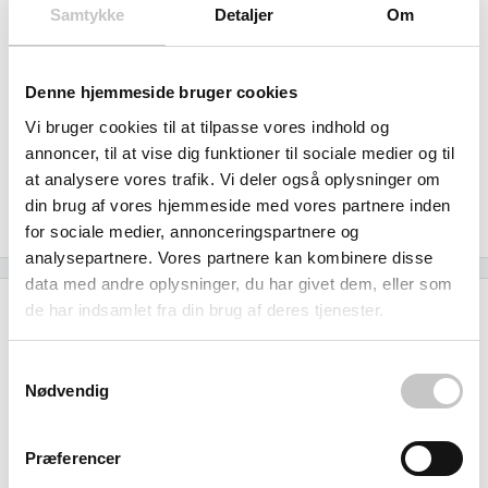
rengøringsmidler og fødevarer som eddike eller sirup. Den
Samtykke
Detaljer
Om
150mm påfyldningsåbning og 2" aftapningshane sikrer
kontrolleret håndtering og præcis dosering. Euro-
Denne hjemmeside bruger cookies
palledimensionerne på 1200 x 800 mm gør tanken
Vi bruger cookies til at tilpasse vores indhold og
kompatibel med standard trucks og transportudstyr, mens
annoncer, til at vise dig funktioner til sociale medier og til
den integrerede plastpalle eliminerer behovet for separat
at analysere vores trafik. Vi deler også oplysninger om
palle. Med inkluderet tilbehør som hane, gitter og skruelåg
din brug af vores hjemmeside med vores partnere inden
er løsningen klar til brug med det samme.
for sociale medier, annonceringspartnere og
analysepartnere. Vores partnere kan kombinere disse
data med andre oplysninger, du har givet dem, eller som
de har indsamlet fra din brug af deres tjenester.
Specifikationer
Samtykkevalg
Kapacitet
Nødvendig
800
liter
Præferencer
Godkendt til fødevarer