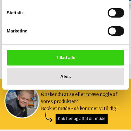
Statistik
Samlevogn med bundplade
Mini-rullebord
Marketing
Salgspris
3.450,00 kr
Salgspris
1.896,00 kr
(
4.312,50 kr
inkl. moms )
(
2.370,00 kr
inkl. mo
Tillad alle
Afvis
Book et møde med os
Ønsker du at se eller prøve nogle af
vores produkter?
Book et møde - så kommer vi til dig!
Klik her og aftal dit møde