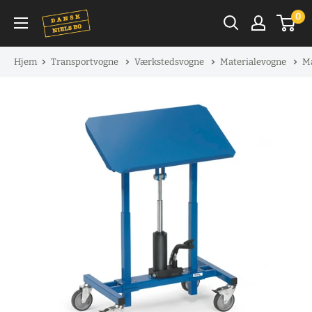
Spring
0
til
indhold
Hjem
Transportvogne
Værkstedsvogne
Materialevogne
Ma