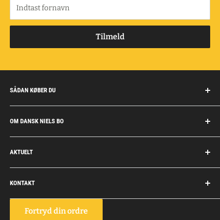
Indtast fornavn
Tilmeld
SÅDAN KØBER DU
Handelsbetingelser
OM DANSK NIELS BO
Fragt og retur
Privatkunder/erhverv
Om Dansk Niels Bo
AKTUELT
Fakturaaftale
Privatlivspolitik
Job
Personlig rådgivning
KONTAKT
Personale
Dokumentation
Dansk Niels Bo
Fortryd din ordre
Vognmagervej 10, Snoghøj