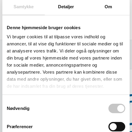
Samtykke
Detaljer
Om
2 drejebremsehjul og 2 drejehjul med massiv gummi 125 x
38 mm.
Denne hjemmeside bruger cookies
Egenvægt 39 kg
Vi bruger cookies til at tilpasse vores indhold og
annoncer, til at vise dig funktioner til sociale medier og til
at analysere vores trafik. Vi deler også oplysninger om
din brug af vores hjemmeside med vores partnere inden
Relaterede varer
for sociale medier, annonceringspartnere og
analysepartnere. Vores partnere kan kombinere disse
data med andre oplysninger, du har givet dem, eller som
de har indsamlet fra din brug af deres tjenester.
Samtykkevalg
Nødvendig
Præferencer