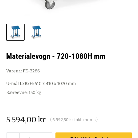
Materialevogn - 720-1080H mm
Varenr.:
FE-3286
U-mål LxBxH: 510 x 410 x 1070 mm
Bæreevne: 150 kg
Salgspris
5.594,00 kr
(
6.992,50 kr
inkl. moms )