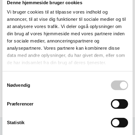
Denne hjemmeside bruger cookies
Trinbredden på 80 mm giver komfortabelt ståareal, mens
Vi bruger cookies til at tilpasse vores indhold og
sikkerhedsremmen i kraftigt perlon og
annoncer, til at vise dig funktioner til sociale medier og til
bagstøttehældningen tilføjer ekstra tryghed under
at analysere vores trafik. Vi deler også oplysninger om
arbejdet.
din brug af vores hjemmeside med vores partnere inden
for sociale medier, annonceringspartnere og
analysepartnere. Vores partnere kan kombinere disse
Transport og anvendelse
data med andre oplysninger, du har givet dem, eller som
de har indsamlet fra din brug af deres tjenester.
Transportmålene på 2270×520×120 mm gør stigen nem at
håndtere i varevogne, og den lave vægt betyder, at én
Samtykkevalg
person nemt kan transportere og opstille den. Dette gør
Nødvendig
den ideel til håndværksvirksomheder, kommunale
vedligeholdelsesafdelinger og mindre byggefirmaer, der
Præferencer
skal have udstyr med til forskellige arbejdssteder.
Statistik