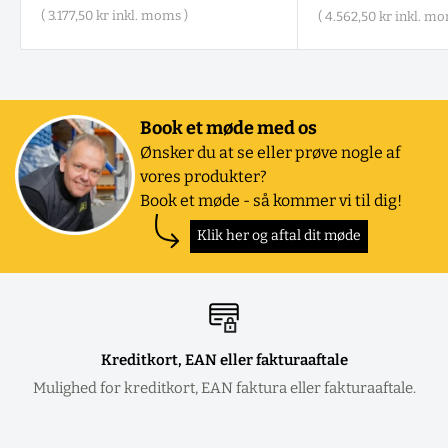
(
3.177,50 kr
inkl. moms )
(
4.562,50 kr
inkl. mo
Book et møde med os
Ønsker du at se eller prøve nogle af
vores produkter?
Book et møde - så kommer vi til dig!
Klik her og aftal dit møde
Kreditkort, EAN eller fakturaaftale
Mulighed for kreditkort, EAN faktura eller fakturaaftale.