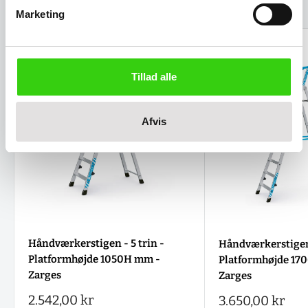
Relaterede varer
Marketing
Tillad alle
Afvis
Håndværkerstigen - 5 trin -
Håndværkerstigen 
Platformhøjde 1050H mm -
Platformhøjde 17
Zarges
Zarges
Salgspris
2.542,00 kr
Salgspris
3.650,00 kr