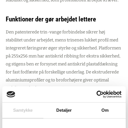
stabilitet og sikkerhed, som professionelt arbejde kræver.
Funktioner der gør arbejdet lettere
Den patenterede trin-vange forbindelse sikrer høj
stabilitet under arbejdet, mens trinenes lukket profil med
integreret føringsrør øger styrke og sikkerhed. Platformen
på 255x256 mm har antiskrid ribbing for ekstra sikkerhed,
og stigens ben er forsynet med antiskrid plastafdækning
for fast fodfæste på forskellige underlag. De ekstruderede
aluminiumsprofiler og to broforhøjere giver optimal
stabilitet og bedre positionering.
Med en arbejdshøjde på 1480 mm og 22° stigehældning får
du god balance mellem rækkevidde og sikkerhed. Særligt
Samtykke
Detaljer
Om
elektrikere, VVS-montører og servicefolk vil sætte pris på
den praktiske opbevaringsbakke til små dele og værktøj.