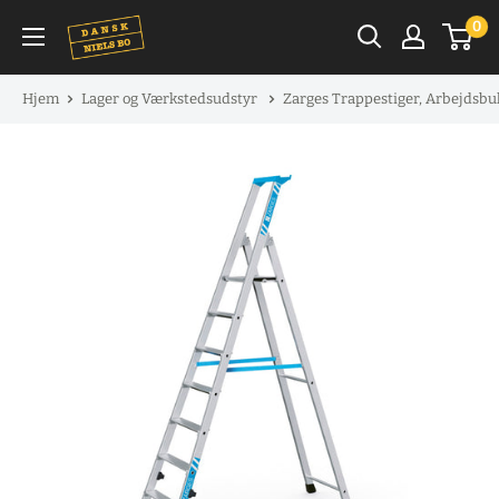
Spring
0
til
indhold
Hjem
Lager og Værkstedsudstyr
Zarges Trappestiger, Arbejdsbu