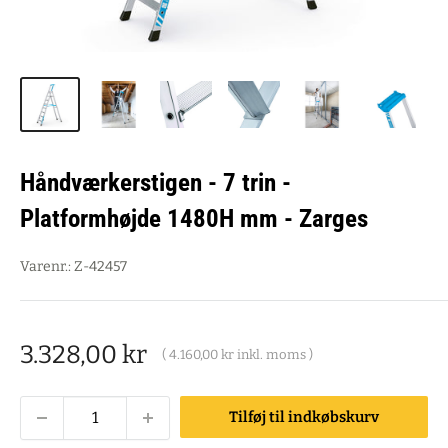
Håndværkerstigen - 7 trin -
Platformhøjde 1480H mm - Zarges
Varenr.:
Z-42457
Salgspris
3.328,00 kr
(
4.160,00 kr
inkl. moms )
Tilføj til indkøbskurv