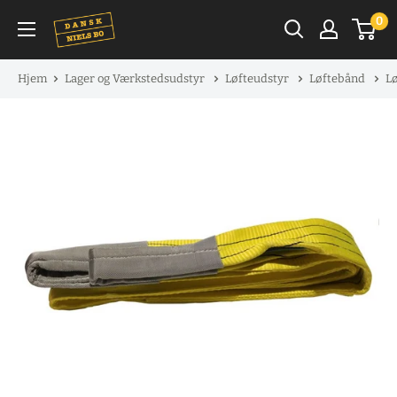
Spring
0
til
indhold
Hjem
Lager og Værkstedsudstyr
Løfteudstyr
Løftebånd
Lø