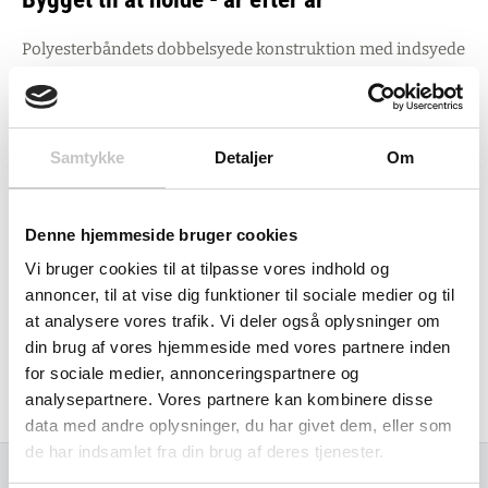
Polyesterbåndets dobbelsyede konstruktion med indsyede
forstærkede øjer sikrer holdbarhed, hvor det betyder mest.
Materialet står stærkt mod slid, kemikalier og
vejrpåvirkninger, hvilket gør det perfekt til både indendørs
Samtykke
Detaljer
Om
produktionsopgaver og udendørs byggeprojekter. De
forstærkede øjer styrker belastningspunkterne og
forhindrer slid under tung belastning - præcis det, du har
Denne hjemmeside bruger cookies
brug for når sikkerhed og pålidelighed er på spil.
Vi bruger cookies til at tilpasse vores indhold og
annoncer, til at vise dig funktioner til sociale medier og til
Som anerkendt producent med mange års erfaring i løfte-
at analysere vores trafik. Vi deler også oplysninger om
og lastesikringsudstyr leverer Carl Stahl produkter, der
din brug af vores hjemmeside med vores partnere inden
for sociale medier, annonceringspartnere og
følger standarder og certificeringer inden for løfteudstyr.
analysepartnere. Vores partnere kan kombinere disse
Det betyder kvalitet, du kan stole på hver eneste gang.
data med andre oplysninger, du har givet dem, eller som
de har indsamlet fra din brug af deres tjenester.