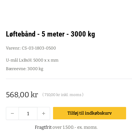
Løftebånd - 5 meter - 3000 kg
Varenr.:
CS-03-1803-0500
U-mål LxBxH: 5000 x x mm
Bæreevne: 3000 kg
Salgspris
568,00 kr
(
710,00 kr
inkl. moms )
Tilføj til indkøbskurv
Fragtfrit
over 1.500.- ex. moms.