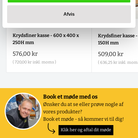
Afvis
Krydsfiner kasse - 600 x 400 x
Krydsfiner kasse -
250H mm
150H mm
Salgspris
576,00 kr
Salgspris
509,00 kr
(
720,00 kr
inkl. moms )
(
636,25 kr
inkl. moms
Book et møde med os
Ønsker du at se eller prøve nogle af
vores produkter?
Book et møde - så kommer vi til dig!
Klik her og aftal dit møde