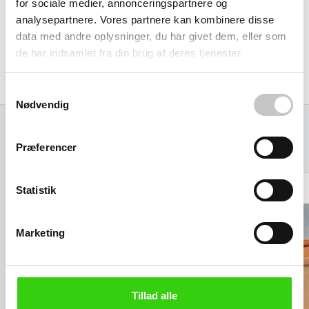
indhold. Kassen fungerer glimrende til transport af
for sociale medier, annonceringspartnere og
analysepartnere. Vores partnere kan kombinere disse
værktøj, opbevaring af reservedele eller organisering af
data med andre oplysninger, du har givet dem, eller som
småkomponenter. Den er særligt velegnet til miljøer med
de har indsamlet fra din brug af deres tjenester.
temperaturudsving og kan bruges både indendørs og
udendørs året rundt.
Samtykkevalg
Nødvendig
Præferencer
Relaterede varer
Statistik
Marketing
Tillad alle