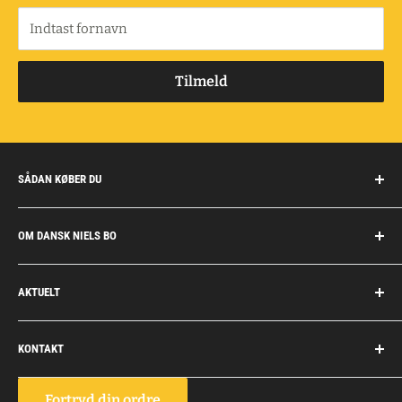
Indtast fornavn
Tilmeld
SÅDAN KØBER DU
Handelsbetingelser
OM DANSK NIELS BO
Fragt og retur
Privatkunder/erhverv
Om Dansk Niels Bo
AKTUELT
Fakturaaftale
Privatlivspolitik
Job
Personlig rådgivning
KONTAKT
Personale
Dokumentation
Dansk Niels Bo
Fortryd din ordre