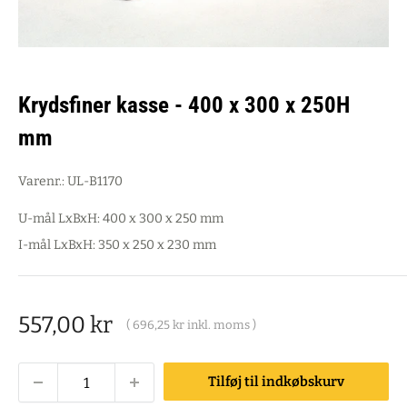
Krydsfiner kasse - 400 x 300 x 250H
mm
Varenr.:
UL-B1170
U-mål LxBxH: 400 x 300 x 250 mm
I-mål LxBxH: 350 x 250 x 230 mm
Salgspris
557,00 kr
(
696,25 kr
inkl. moms )
Tilføj til indkøbskurv