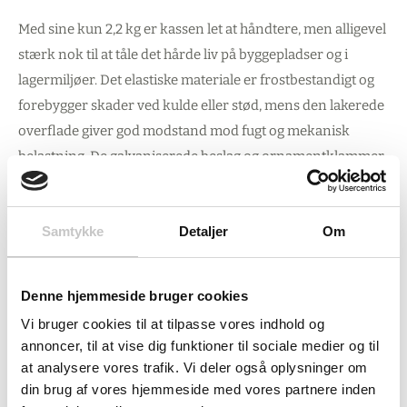
Med sine kun 2,2 kg er kassen let at håndtere, men alligevel
stærk nok til at tåle det hårde liv på byggepladser og i
lagermiljøer. Det elastiske materiale er frostbestandigt og
forebygger skader ved kulde eller stød, mens den lakerede
overflade giver god modstand mod fugt og mekanisk
belastning. De galvaniserede beslag og ornamentklammer
på hjørner og kanter er ikke bare til pynt – de sikrer
beskyttelse mod korrosion og forlænger kassens levetid
Samtykke
Detaljer
Om
markant.
Præcise mål og bred anvendelse
Denne hjemmeside bruger cookies
Vi bruger cookies til at tilpasse vores indhold og
De udvendige mål på 400 x 300 x 250H mm gør kassen
annoncer, til at vise dig funktioner til sociale medier og til
nem at stable og planlægge med, mens de indvendige mål
at analysere vores trafik. Vi deler også oplysninger om
på 350 x 250 x 230H mm viser den faktiske plads til
din brug af vores hjemmeside med vores partnere inden