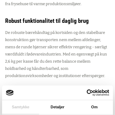
fra frysehuse til varme produktionsmiljøer.
Robust funktionalitet til daglig brug
De robuste bærehåndtag på kortsiden og den stabelbare
konstruktion gør transporten nem mellem afdelinger,
mens de runde hjørner sikrer effektiv rengøring - særligt
værdifuldt i fødevareindustrien. Med en egenvægt på kun
2,6 kg per kasse får du den rette balance mellem
holdbarhed og håndterbarhed, som
produktionsvirksomheder og institutioner efterspørger.
Smart økonomi med 32 stk. på palle
Kvalitetskasser, der optimerer både lagerplads og budget.
Samtykke
Detaljer
Om
Palleløsningen med 32 stk. er ideal til virksomheder, der vil