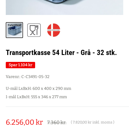
Transportkasse 54 Liter - Grå - 32 stk.
Spar
1.104 kr
Varenr.:
C-C3491-05-32
U-mål LxBxH: 600 x 400 x 290 mm
I-mål LxBxH: 555 x 346 x 277 mm
Salgspris
6.256,00 kr
Alm.
7.360 kr.
(
7.820,00 kr
inkl. moms )
pris