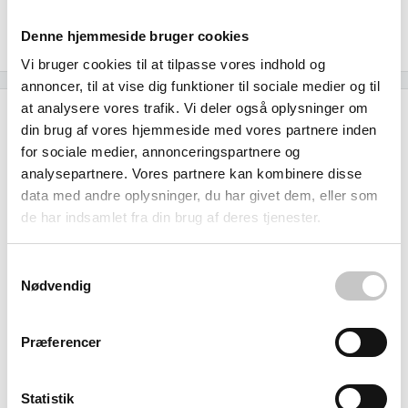
standardisere deres transport- og opbevaringsløsninger
Denne hjemmeside bruger cookies
med materialer, de kan stole på i den daglige drift.
Vi bruger cookies til at tilpasse vores indhold og
annoncer, til at vise dig funktioner til sociale medier og til
at analysere vores trafik. Vi deler også oplysninger om
Specifikationer
din brug af vores hjemmeside med vores partnere inden
for sociale medier, annonceringspartnere og
Kapacitet
analysepartnere. Vores partnere kan kombinere disse
54
liter
data med andre oplysninger, du har givet dem, eller som
de har indsamlet fra din brug af deres tjenester.
Temperatur
Min: -40 grader
Samtykkevalg
Nødvendig
Max:
60
grader
Størrelse (L x b x h):
Præferencer
Ydre:
600 x 400 x 290 mm
Indre:
555 x 346 x 277 mm
Statistik