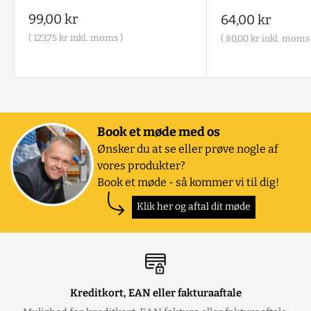
Salgspris
99,00 kr
Salgspris
64,00 kr
(
123,75 kr
inkl. moms )
(
80,00 kr
inkl. moms 
Book et møde med os
Ønsker du at se eller prøve nogle af
vores produkter?
Book et møde - så kommer vi til dig!
Klik her og aftal dit møde
Kreditkort, EAN eller fakturaaftale